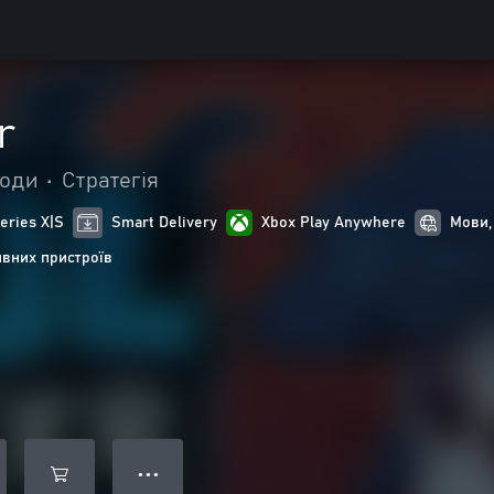
r
годи
•
Стратегія
eries X|S
Smart Delivery
Xbox Play Anywhere
Мови,
ивних пристроїв
● ● ●