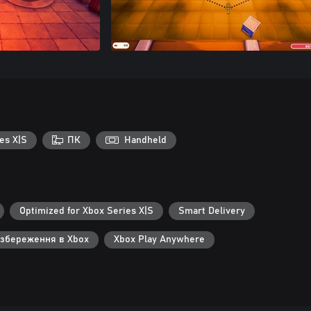
es X|S
ПК
Handheld
Optimized for Xbox Series X|S
Smart Delivery
 збереження в Xbox
Xbox Play Anywhere