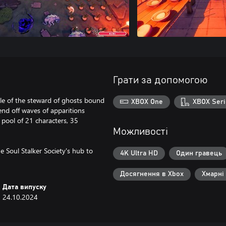
Грати за допомогою
ole of the steward of ghosts bound
XBOX One
XBOX Seri
end off waves of apparitions
 pool of 21 characters, 35
Можливості
 Soul Stalker Society's hub to
4K Ultra HD
Один гравець
Досягнення в Xbox
Хмарні
Дата випуску
24.10.2024