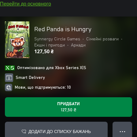
Перейти до основного
Red Panda is Hungry
Synnergy Circle Games
•
Сімейні розваги
•
Екшн і пригоди
•
Аркади
127,50 ₴
Оптимізовано для Xbox Series X|S
Smart Delivery
Мови, що підтримуються: 10
ПРИДБАТИ
127,50 ₴
ДОДАТИ ДО СПИСКУ БАЖАНЬ
● ● ●