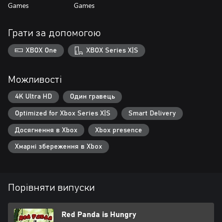
Games
Games
Грати за допомогою
XBOX One
XBOX Series X|S
Можливості
4K Ultra HD
Один гравець
Optimized for Xbox Series X|S
Smart Delivery
Досягнення в Xbox
Xbox presence
Хмарні збереження в Xbox
Порівняти випуски
Red Panda is Hungry