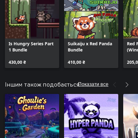
Is Hungry Series Part
Suikaiju x Red Panda
Red 
1 Bundle
Bundle
(Win
430,00 ₴
410,00 ₴
205,0
Показати все
Іншим також подобається