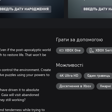
ВВЕДІТЬ ДАТУ НАРОДЖЕННЯ
ВВЕДІТЬ ДАТУ 
Грати за допомогою
Even if the post-apocalyptic world
XBOX One
XBOX Seri
 to restore life. That won’t be
Можливості
to control the environment. Create
ve puzzles using your powers to
4K Ultra HD
Один гравець
Досягнення в Xbox
Хмарні
ave driven it to absolute
, Gaia will visit abandoned
ey still working?
 and tenderness while trying to