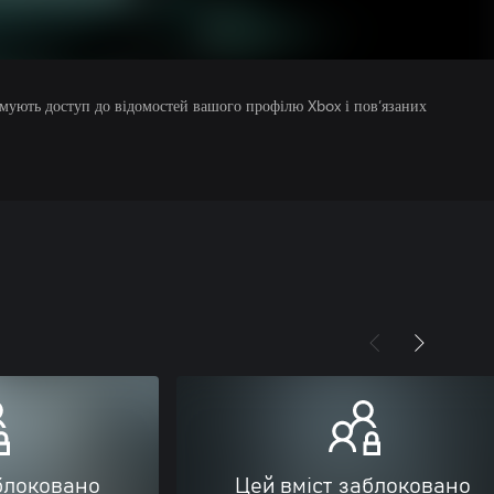
римують доступ до відомостей вашого профілю Xbox і пов’язаних
блоковано
Цей вміст заблоковано