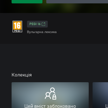
PEGI 16
Вульгарна лексика
Колекція
Цей вміст заблоковано
Ц