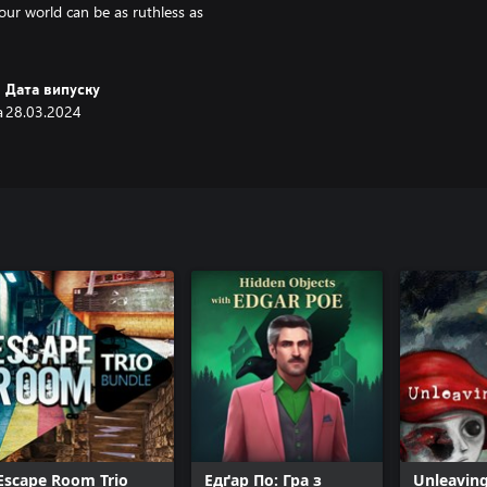
our world can be as ruthless as
Дата випуску
a
28.03.2024
Escape Room Trio
Едґар По: Гра з
Unleavin