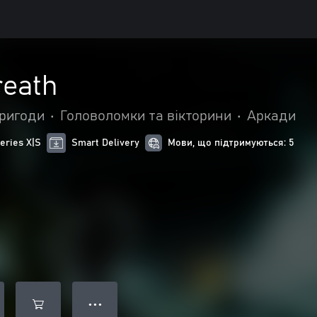
reath
пригоди
•
Головоломки та вікторини
•
Аркади
eries X|S
Smart Delivery
Мови, що підтримуються: 5
● ● ●