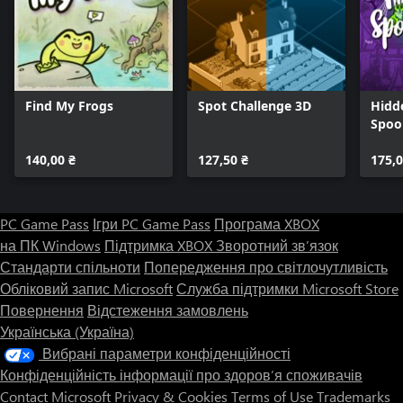
Find My Frogs
Spot Challenge 3D
Hidd
Spoo
140,00 ₴
127,50 ₴
175,0
PC Game Pass
Ігри PC Game Pass
Програма XBOX
на ПК Windows
Підтримка XBOX
Зворотний зв’язок
Стандарти спільноти
Попередження про світлочутливість
Обліковий запис Microsoft
Служба підтримки Microsoft Store
Повернення
Відстеження замовлень
Українська (Україна)
Вибрані параметри конфіденційності
Конфіденційність інформації про здоров’я споживачів
Contact Microsoft
Privacy & Cookies
Terms of Use
Trademarks