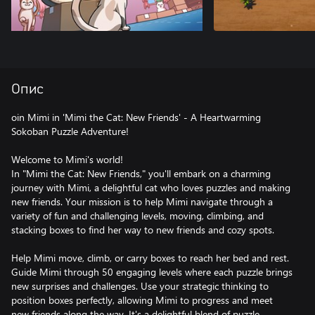
Опис
oin Mimi in 'Mimi the Cat: New Friends' - A Heartwarming
Sokoban Puzzle Adventure!
Welcome to Mimi's world!
In "Mimi the Cat: New Friends," you'll embark on a charming
journey with Mimi, a delightful cat who loves puzzles and making
new friends. Your mission is to help Mimi navigate through a
variety of fun and challenging levels, moving, climbing, and
stacking boxes to find her way to new friends and cozy spots.
Help Mimi move, climb, or carry boxes to reach her bed and rest.
Guide Mimi through 50 engaging levels where each puzzle brings
new surprises and challenges. Use your strategic thinking to
position boxes perfectly, allowing Mimi to progress and meet
new friends along the way. It's a delightful blend of puzzle-