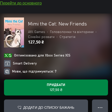
Перейти до основного
Mimi the Cat: New Friends
Afil Games
•
Головоломки та вікторини
•
Сімейні розваги
•
Стратегія
127,50 ₴
Оптимізовано для Xbox Series X|S
Smart Delivery
Мови, що підтримуються: 7
ПРИДБАТИ
127,50 ₴
ДОДАТИ ДО СПИСКУ БАЖАНЬ
● ● ●