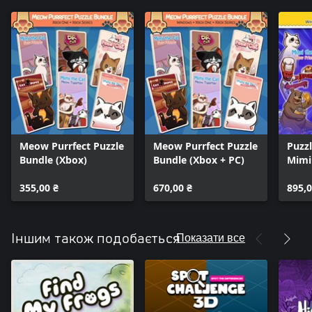
Meow Purrfect Puzzle
Meow Purrfect Puzzle
Puzzl
Bundle (Xbox)
Bundle (Xbox + PC)
Mimi
Stor
355,00 ₴
670,00 ₴
Soko
895,0
Показати все
Іншим також подобається