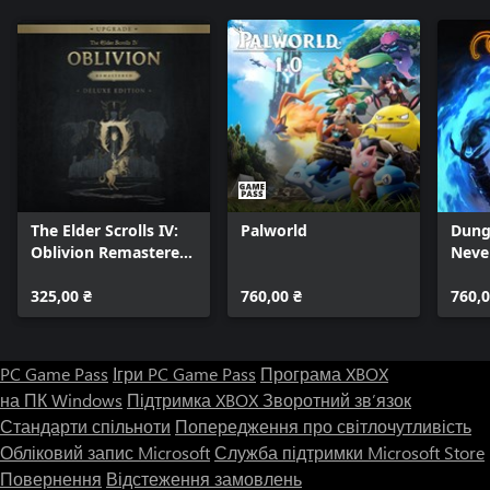
The Elder Scrolls IV:
Palworld
Dung
Oblivion Remastered
Neve
- Deluxe Edition
Enha
Upgrade
325,00 ₴
760,00 ₴
760,0
PC Game Pass
Ігри PC Game Pass
Програма XBOX
на ПК Windows
Підтримка XBOX
Зворотний зв’язок
Стандарти спільноти
Попередження про світлочутливість
Обліковий запис Microsoft
Служба підтримки Microsoft Store
Повернення
Відстеження замовлень