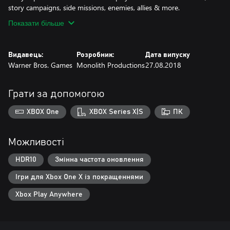
story campaigns, side missions, enemies, allies & more.
Показати більше
Видавець:
Розробник:
Дата випуску
Warner Bros. Games
Monolith Productions
27.08.2018
Грати за допомогою
XBOX One
XBOX Series X|S
ПК
Можливості
HDR10
Змінна частота оновлення
Ігри для Xbox One X із покращеннями
Xbox Play Anywhere