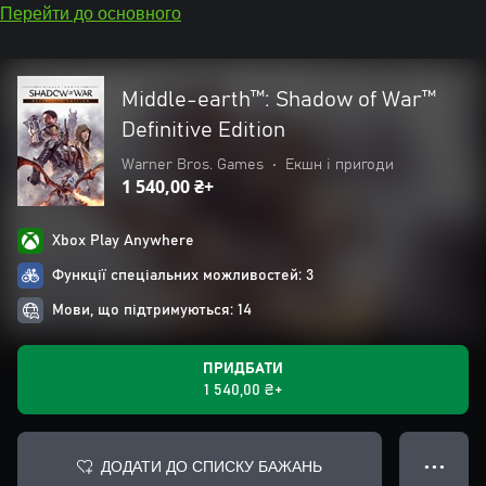
Перейти до основного
Middle-earth™: Shadow of War™
Definitive Edition
Warner Bros. Games
•
Екшн і пригоди
1 540,00 ₴+
Xbox Play Anywhere
Функції спеціальних можливостей: 3
Мови, що підтримуються: 14
ПРИДБАТИ
1 540,00 ₴+
ДОДАТИ ДО СПИСКУ БАЖАНЬ
● ● ●