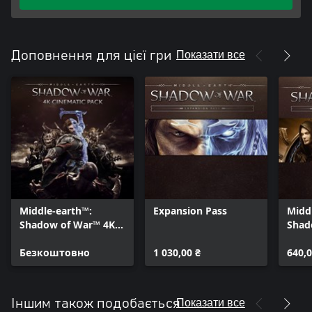
Показати все
Доповнення для цієї гри
Middle-earth™:
Expansion Pass
Midd
Shadow of War™ 4K
Shad
Cinematic Pack
Stor
Безкоштовно
1 030,00 ₴
640,0
Показати все
Іншим також подобається