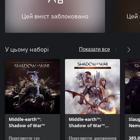
Цей вміст заблоковано
Цей 
Показати все
У цьому наборі
Middle-earth™:
Middle-earth™:
Slaug
Shadow of War™
Shadow of War™
Neme
Definitive Edition
Переглянути гру
Content
Переглянути доповнення
385,0