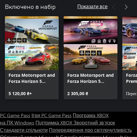
Показати все
Включено в набір
Forza Motorsport and
Forza Motorsport and
Forza
Forza Horizon 5
Forza Horizon 5
Prem
Premium Editions
Premium Add-Ons
Bund
Bundle
5 120,00 ₴+
Bundle
2 305,00 ₴
Перег
PC Game Pass
Ігри PC Game Pass
Програма XBOX
на ПК Windows
Підтримка XBOX
Зворотний зв’язок
Стандарти спільноти
Попередження про світлочутливість