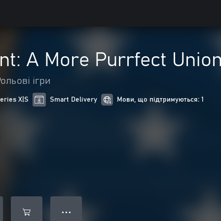
nt: A More Purrfect Unio
ольові ігри
eries X|S
Smart Delivery
Мови, що підтримуються: 1
● ● ●