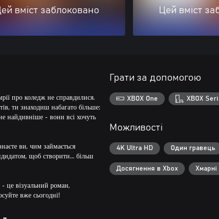
ей вміст заблоковано
Цей вміст за
Грати за допомогою
 мрії про коледж не справдилися.
XBOX One
XBOX Seri
тів, ти знаходиш набагато більше:
 не найдивніше - вони всі хочуть
Можливості
знаєте ви, чим займається
4K Ultra HD
Один гравець
дидатом, щоб створити... більш
Досягнення в Xbox
Хмарні
 - це візуальний роман,
суйте вже сьогодні!