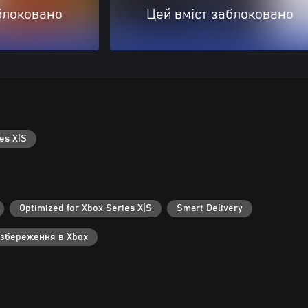
блоковано
Цей вміст заблоковано
es X|S
Optimized for Xbox Series X|S
Smart Delivery
 збереження в Xbox