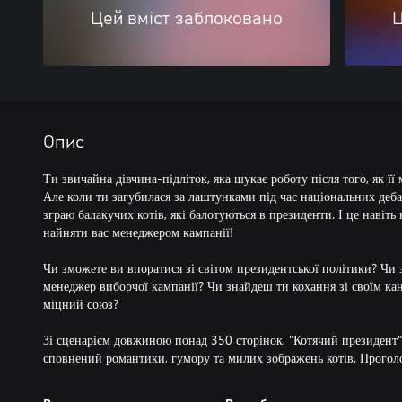
Цей вміст заблоковано
Ц
Опис
Ти звичайна дівчина-підліток, яка шукає роботу після того, як її
Але коли ти загубилася за лаштунками під час національних деба
зграю балакучих котів, які балотуються в президенти. І це навіть
найняти вас менеджером кампанії!
Чи зможете ви впоратися зі світом президентської політики? Чи 
менеджер виборчої кампанії? Чи знайдеш ти кохання зі своїм кан
міцний союз?
Зі сценарієм довжиною понад 350 сторінок, "Котячий президент"
сповнений романтики, гумору та милих зображень котів. Проголо