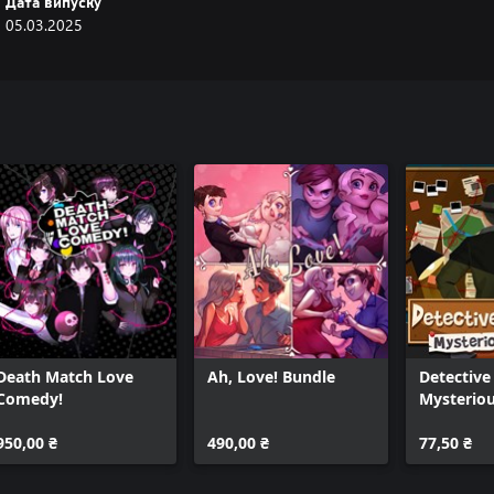
Дата випуску
05.03.2025
Death Match Love
Ah, Love! Bundle
Detective
Comedy!
Mysteriou
950,00 ₴
490,00 ₴
77,50 ₴