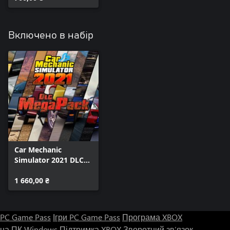
Включено в набір
Car Mechanic
Simulator 2021 DLC
MegaPack
1 660,00 ₴
PC Game Pass
Ігри PC Game Pass
Програма XBOX
на ПК Windows
Підтримка XBOX
Зворотний зв’язок