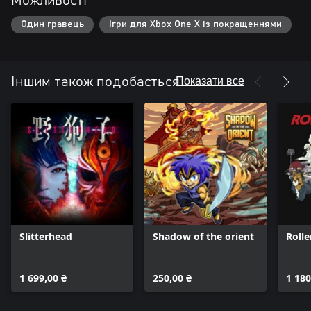
Можливості
Один гравець
Ігри для Xbox One X із покращеннями
Показати все
Іншим також подобається
Slitterhead
Shadow of the orient
Roll
1 699,00 ₴
250,00 ₴
1 180