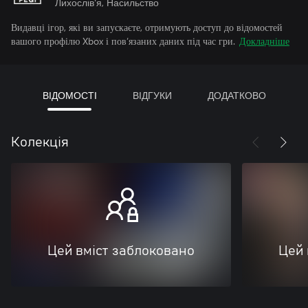
Лихослів'я, Насильство
Видавці ігор, які ви запускаєте, отримують доступ до відомостей
вашого профілю Xbox і пов’язаних даних під час гри.
Докладніше
ВІДОМОСТІ
ВІДГУКИ
ДОДАТКОВО
Колекція
Цей вміст заблоковано
Цей 