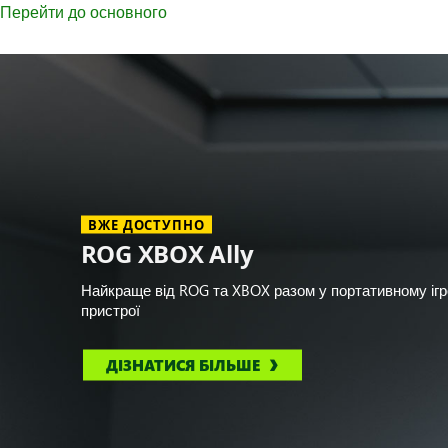
Перейти до основного
ВЖЕ ДОСТУПНО
ROG XBOX Ally
Найкраще від ROG та XBOX разом у портативному іг
пристрої
ДІЗНАТИСЯ БІЛЬШЕ