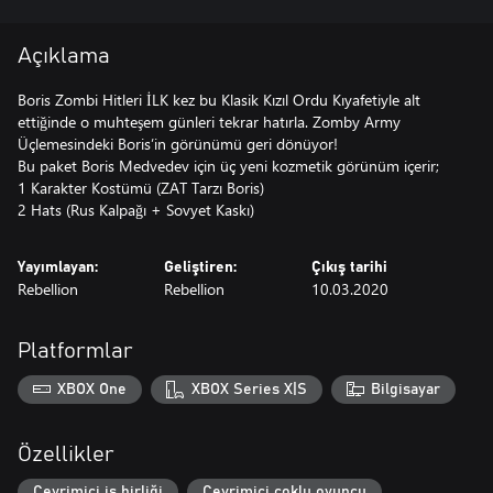
Açıklama
Boris Zombi Hitleri İLK kez bu Klasik Kızıl Ordu Kıyafetiyle alt
ettiğinde o muhteşem günleri tekrar hatırla. Zomby Army
Üçlemesindeki Boris’in görünümü geri dönüyor!
Bu paket Boris Medvedev için üç yeni kozmetik görünüm içerir;
1 Karakter Kostümü (ZAT Tarzı Boris)
Yayımlayan:
Geliştiren:
Çıkış tarihi
Rebellion
Rebellion
10.03.2020
Platformlar
XBOX One
XBOX Series X|S
Bilgisayar
Özellikler
Çevrimiçi iş birliği
Çevrimiçi çoklu oyuncu