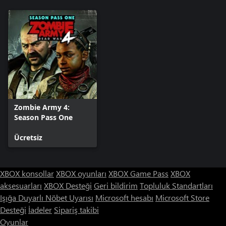
Zombie Army 4:
Season Pass One
Ücretsiz
XBOX konsollar
XBOX oyunları
XBOX Game Pass
XBOX
aksesuarları
XBOX Desteği
Geri bildirim
Topluluk Standartları
Işığa Duyarlı Nöbet Uyarısı
Microsoft hesabı
Microsoft Store
Desteği
İadeler
Sipariş takibi
Oyunlar