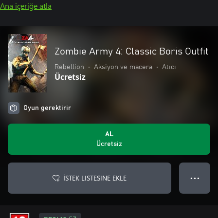
Ana içeriğe atla
Zombie Army 4: Classic Boris Outfit
Rebellion
•
Aksiyon ve macera
•
Atıcı
Ücretsiz
Oyun gerektirir
AL
Ücretsiz
İSTEK LISTESINE EKLE
● ● ●