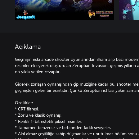
Açıklama
Geçmişin eski arcade shooter oyunlarından ilham alıp bazı modern 
resimler ekleyerek oluşturulan Zeroptian Invasion, geçmiş yılların 
on yılda verilen cevaptır.
Giderek zorlaşan oynanışından çip müziğine kadar bu, shooter mer
geçmişten gelen bir esintidir. Çünkü Zeroptian istilası yakın zamand
Özellikler:
* CRT filtresi.
* Zorlu ve klasik oynanış.
* Renkli 1-bit estetik piksel resimler.
* Tamamen benzersiz ve birbirinden farklı seviyeler.
* Akıl almaz çeşitliliğe sahip düşmanlar ve unutulmaz bölüm sonu c