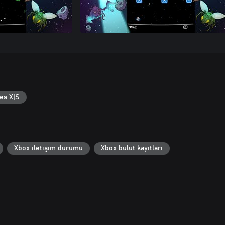
es X|S
Xbox iletişim durumu
Xbox bulut kayıtları