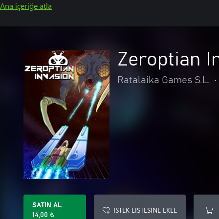
Ana içeriğe atla
Zeroptian I
Ratalaika Games S.L.
•
SATIN AL
İSTEK LISTESINE EKLE
14,00 ₺