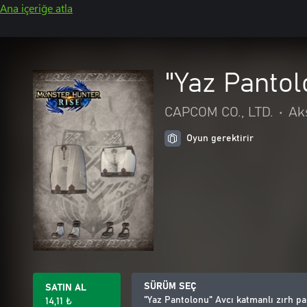
Ana içeriğe atla
"Yaz Pantol
CAPCOM CO., LTD.
•
Ak
Oyun gerektirir
SÜRÜM SEÇ
SATIN AL
"Yaz Pantolonu" Avcı katmanlı zırh pa
14,11 ₺