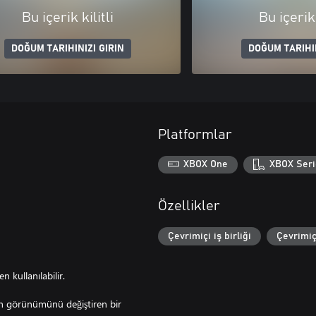
Bu içerik kilitli
Bu içerik 
DOĞUM TARIHINIZI GIRIN
DOĞUM TARIHIN
Platformlar
XBOX One
XBOX Seri
Özellikler
Çevrimiçi iş birliği
Çevrimiç
 kullanılabilir.
eden görünümünü değiştiren bir