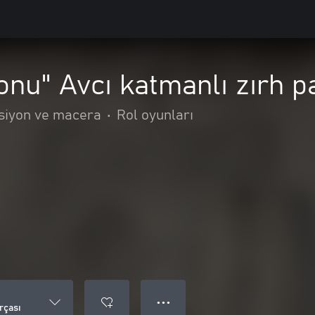
onu" Avcı katmanlı zırh p
siyon ve macera
•
Rol oyunları
● ● ●
rçası