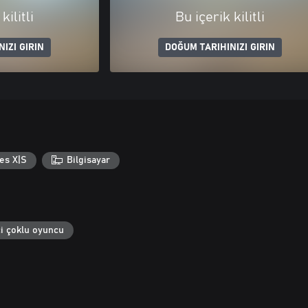
kilitli
Bu içerik kilitli
IZI GIRIN
DOĞUM TARIHINIZI GIRIN
es X|S
Bilgisayar
i çoklu oyuncu