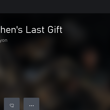
en's Last Gift
yon
● ● ●