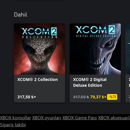
Dahil
XCOM® 2 Collection
XCOM® 2 Digital
Deluxe Edition
317,50 ₺+
317,50 ₺
79,37 ₺+
-%75
XBOX konsollar
XBOX oyunları
XBOX Game Pass
XBOX aksesuarl
Sipariş takibi