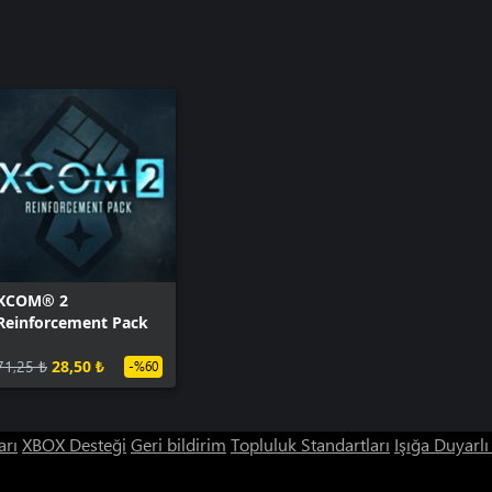
XCOM® 2
Reinforcement Pack
71,25 ₺
28,50 ₺
-%60
arı
XBOX Desteği
Geri bildirim
Topluluk Standartları
Işığa Duyarl