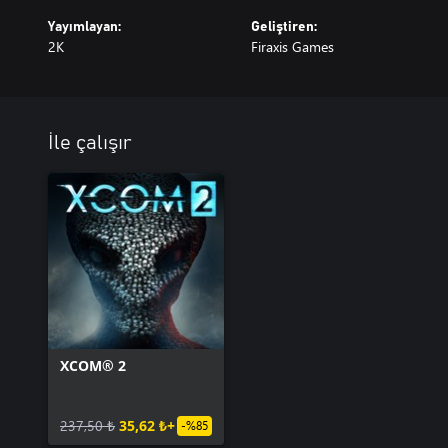
Yayımlayan:
Geliştiren:
2K
Firaxis Games
İle çalışır
XCOM® 2
237,50 ₺
35,62 ₺+
-%85