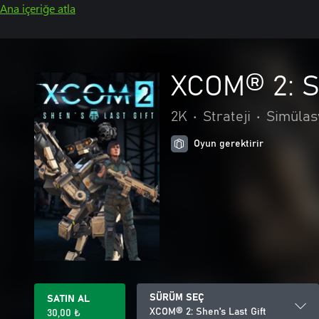
Ana içeriğe atla
XCOM® 2: Sh
2K
•
Strateji
•
Simülas
Oyun gerektirir
SÜRÜM SEÇ
SATIN AL
XCOM® 2: Shen's Last Gift
30,00 ₺