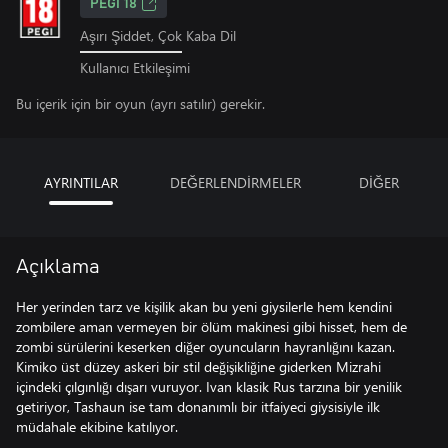
PEGI 18
Aşırı Şiddet, Çok Kaba Dil
Kullanıcı Etkileşimi
Bu içerik için bir oyun (ayrı satılır) gerekir.
AYRINTILAR
DEĞERLENDİRMELER
DİĞER
Açıklama
Her yerinden tarz ve kişilik akan bu yeni giysilerle hem kendini
zombilere aman vermeyen bir ölüm makinesi gibi hisset, hem de
zombi sürülerini keserken diğer oyuncuların hayranlığını kazan.
Kimiko üst düzey askeri bir stil değişikliğine giderken Mizrahi
içindeki çılgınlığı dışarı vuruyor. Ivan klasik Rus tarzına bir yenilik
getiriyor, Tashaun ise tam donanımlı bir itfaiyeci giysisiyle ilk
müdahale ekibine katılıyor.