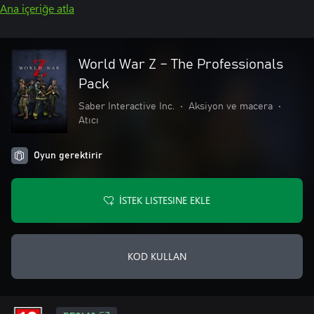
Ana içeriğe atla
World War Z – The Professionals
Pack
Saber Interactive Inc.
•
Aksiyon ve macera
•
Atıcı
Oyun gerektirir
İSTEK LISTESINE EKLE
KOD KULLAN