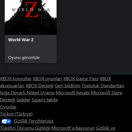
World War Z
Oyunu görüntüle
XBOX konsollar
XBOX oyunları
XBOX Game Pass
XBOX
aksesuarları
XBOX Desteği
Geri bildirim
Topluluk Standartları
Işığa Duyarlı Nöbet Uyarısı
Microsoft hesabı
Microsoft Store
Desteği
İadeler
Sipariş takibi
Oyunlar
Türkçe (Türkiye)
Gizlilik Tercihleriniz
Tüketici Durumu Gizliliği
Microsoft'a başvurun
Gizlilik ve