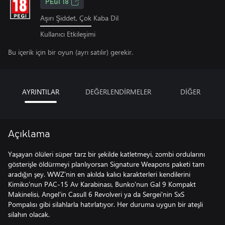
PEGI 18
Aşırı Şiddet, Çok Kaba Dil
Kullanıcı Etkileşimi
Bu içerik için bir oyun (ayrı satılır) gerekir.
AYRINTILAR
DEĞERLENDİRMELER
DİĞER
Açıklama
Yaşayan ölüleri süper tarz bir şekilde katletmeyi, zombi ordularını
gösterişle öldürmeyi planlıyorsan Signature Weapons paketi tam
aradığın şey. WWZ'nin en akılda kalıcı karakterleri kendilerini
Kimiko'nun PAC-15 Av Karabinası, Bunko'nun Gal 9 Kompakt
Makinelisi, Angel'in Casull 6 Revolveri ya da Sergei'nin SxS
Pompalısı gibi silahlarla hatırlatıyor. Her duruma uygun bir ateşli
silahın olacak.