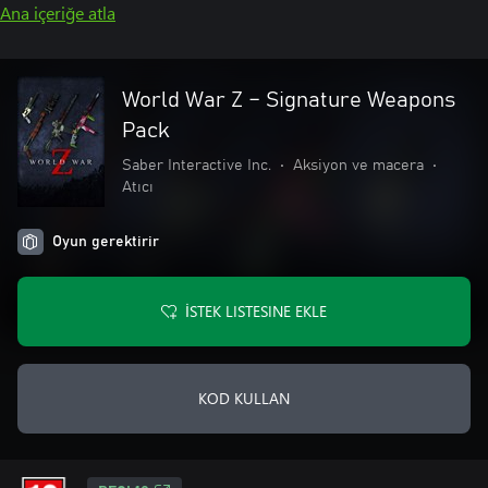
Ana içeriğe atla
World War Z – Signature Weapons
Pack
Saber Interactive Inc.
•
Aksiyon ve macera
•
Atıcı
Oyun gerektirir
İSTEK LISTESINE EKLE
KOD KULLAN