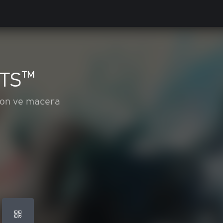
RTS™
yon ve macera