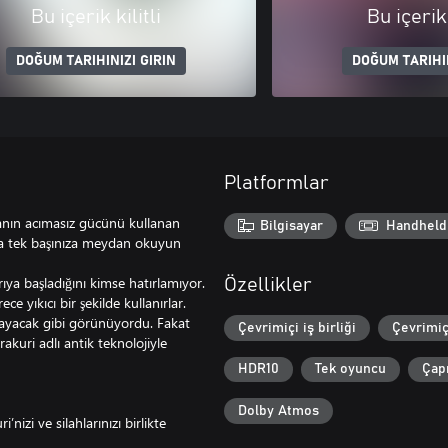
Bu içerik kilitli
Bu içerik 
DOĞUM TARIHINIZI GIRIN
DOĞUM TARIHIN
Platformlar
anın acımasız gücünü kullanan
Bilgisayar
Handheld
ra tek başınıza meydan okuyun
ya başladığını kimse hatırlamıyor.
Özellikler
e yıkıcı bir şekilde kullanırlar.
mayacak gibi görünüyordu. Fakat
Çevrimiçi iş birliği
Çevrimiç
rakuri adlı antik teknolojiyle
HDR10
Tek oyuncu
Çapr
Dolby Atmos
’nizi ve silahlarınızı birlikte