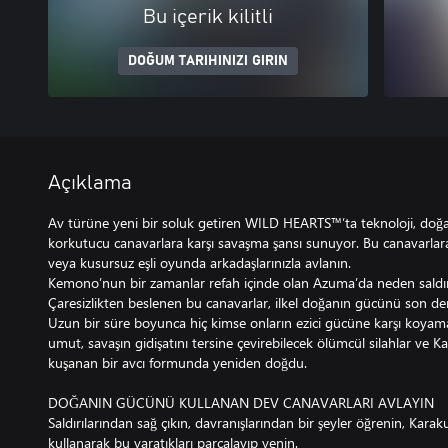
Bu içerik kilitli
DOĞUM TARIHINIZI GIRIN
Açıklama
Av türüne yeni bir soluk getiren WILD HEARTS™’ta teknoloji, doğ
korkutucu canavarlara karşı savaşma şansı sunuyor. Bu canavarla
veya kusursuz eşli oyunda arkadaşlarınızla avlanın.
Kemono’nun bir zamanlar refah içinde olan Azuma’da neden saldırı
Çaresizlikten beslenen bu canavarlar, ilkel doğanın gücünü son derec
Uzun bir süre boyunca hiç kimse onların ezici gücüne karşı koya
umut, savaşın gidişatını tersine çevirebilecek ölümcül silahlar ve Ka
kuşanan bir avcı formunda yeniden doğdu.
DOĞANIN GÜCÜNÜ KULLANAN DEV CANAVARLARI AVLAYIN
Saldırılarından sağ çıkın, davranışlarından bir şeyler öğrenin, Karakuri
kullanarak bu yaratıkları parçalayıp yenin.