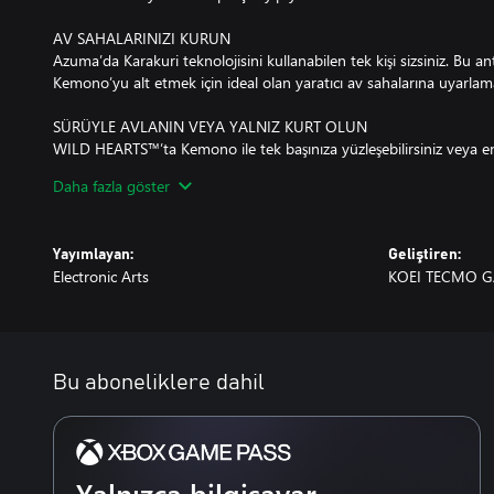
AV SAHALARINIZI KURUN
Azuma’da Karakuri teknolojisini kullanabilen tek kişi sizsiniz. Bu ant
Kemono’yu alt etmek için ideal olan yaratıcı av sahalarına uyarlama
SÜRÜYLE AVLANIN VEYA YALNIZ KURT OLUN
WILD HEARTS™’ta Kemono ile tek başınıza yüzleşebilirsiniz veya en f
oyuncularla) birlik olarak avınızı takip edip avlayabilirsiniz.
Daha fazla göster
AVLANMAK İÇİN KUŞANIN, KUŞANMAK İÇİN AVLANIN
Ne kadar çok avlanırsanız o kadar çok ilerleme kaydedersiniz. Karak
Yayımlayan:
Geliştiren:
avlanmadan malzeme toplayarak daha da büyük canavarları alt etmek 
Electronic Arts
KOEI TECMO GA
oluşturun.
FANTASTİK FEODAL JAPONYA’YI KEŞFEDİN
Her biri kendine has güzellikte manzaralara ve tehlikelere sahip o
sahalarını keşfedin.
Bu aboneliklere dahil
DYNASTY WARRIORS serisinin arkasındaki Japon stüdyo Omega For
için geliştirilen WILD HEARTS™ sizi feodal Japonya’dan ilham alan
destansı maceraya çıkarıyor.
Yalnızca bilgisayar