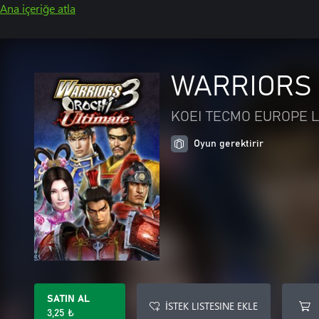
Ana içeriğe atla
WARRIORS 
KOEI TECMO EUROPE L
Oyun gerektirir
SATIN AL
İSTEK LISTESINE EKLE
3,25 ₺