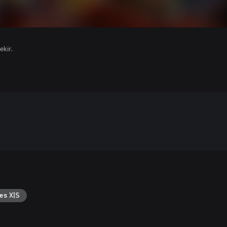
ekir.
es X|S