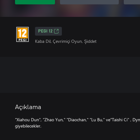
PEGI 12
Kaba Dil, Çevrimiçi Oyun, Şiddet
Açıklama
"Xiahou Dun", "Zhao Yun," "Diaochan," "Lu Bu," ve"Taishi Ci" , Dy
giyebilecekler.