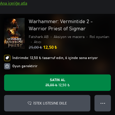
Ana içeriğe atla
Warhammer: Vermintide 2 -
Warrior Priest of Sigmar
Fatshark AB
•
Aksiyon ve macera
•
Rol oyunları
•
Atıcı
25,00 ₺
12,50 ₺
İndirimde: 12,50 ₺ tasarruf edin, 6 içinde sona eriyor
Oyun gerektirir
SATIN AL
25,00 ₺
12,50 ₺
İSTEK LISTESINE EKLE
● ● ●