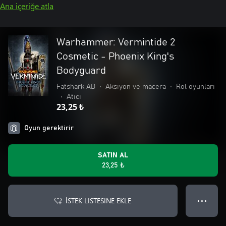
Ana içeriğe atla
Warhammer: Vermintide 2
Cosmetic - Phoenix King's
Bodyguard
Fatshark AB
•
Aksiyon ve macera
•
Rol oyunları
•
Atıcı
23,25 ₺
Oyun gerektirir
SATIN AL
23,25 ₺
İSTEK LISTESINE EKLE
● ● ●