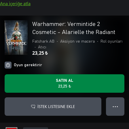
Ana içeriğe atla
Warhammer: Vermintide 2
Cosmetic - Alarielle the Radiant
Fatshark AB
•
Aksiyon ve macera
•
Rol oyunları
•
Atıcı
23,25 ₺
Oyun gerektirir
SATIN AL
23,25 ₺
İSTEK LISTESINE EKLE
● ● ●