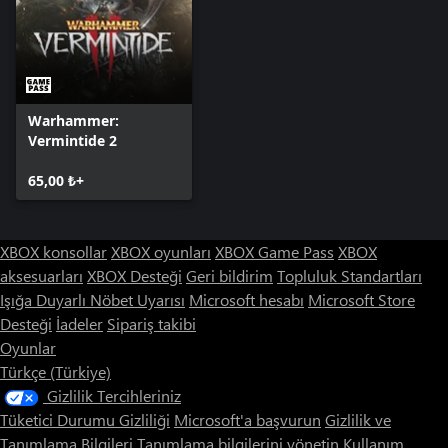
Warhammer:
Vermintide 2
65,00 ₺+
XBOX konsollar
XBOX oyunları
XBOX Game Pass
XBOX
aksesuarları
XBOX Desteği
Geri bildirim
Topluluk Standartları
Işığa Duyarlı Nöbet Uyarısı
Microsoft hesabı
Microsoft Store
Desteği
İadeler
Sipariş takibi
Oyunlar
Türkçe (Türkiye)
Gizlilik Tercihleriniz
Tüketici Durumu Gizliliği
Microsoft'a başvurun
Gizlilik ve
Tanımlama Bilgileri
Tanımlama bilgilerini yönetin
Kullanım