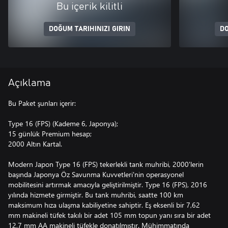
Bu içerik kilitli
DOĞUM TARIHINIZI GIRIN
DO
Açıklama
Bu Paket şunları içerir:
Type 16 (FPS) (Kademe 6, Japonya);
15 günlük Premium hesap;
2000 Altın Kartal.
Modern Japon Type 16 (FPS) tekerlekli tank muhribi, 2000'lerin
başında Japonya Öz Savunma Kuvvetleri'nin operasyonel
mobilitesini artırmak amacıyla geliştirilmiştir. Type 16 (FPS), 2016
yılında hizmete girmiştir. Bu tank muhribi, saatte 100 km
maksimum hıza ulaşma kabiliyetine sahiptir. Eş eksenli bir 7,62
mm makineli tüfek takılı bir adet 105 mm topun yanı sıra bir adet
12,7 mm AA makineli tüfekle donatılmıştır. Mühimmatında