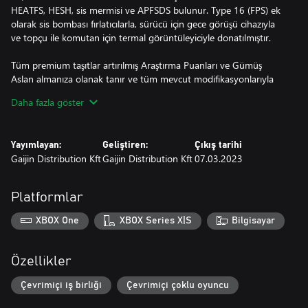
HEATFS, HESH, sis mermisi ve APFSDS bulunur. Type 16 (FPS) ek
olarak sis bombası fırlatıcılarla, sürücü için gece görüşü cihazıyla
ve topçu ile komutan için termal görüntüleyiciyle donatılmıştır.
Tüm premium taşıtlar artırılmış Araştırma Puanları ve Gümüş
Aslan almanıza olanak tanır ve tüm mevcut modifikasyonlarıyla
donatılmış olarak gelir.
Daha fazla göster
Premium hesapla (oyunda Altın Kartallar için de satın alınabilir),
belirli sayıda gün boyunca savaşlarda daha fazla Araştırma Puanı
Yayımlayan:
Geliştiren:
Çıkış tarihi
ve Gümüş Aslan kazanacaksınız. Bu, birinci sınıf araçlardan gelen
Gaijin Distribution Kft
Gaijin Distribution Kft
07.03.2023
bonuslarla toplanır!
Platformlar
XBOX One
XBOX Series X|S
Bilgisayar
Özellikler
Çevrimiçi iş birliği
Çevrimiçi çoklu oyuncu