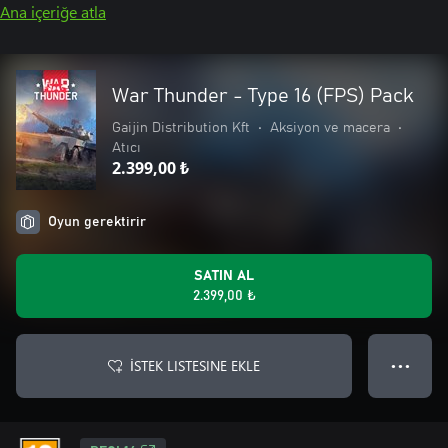
Ana içeriğe atla
War Thunder - Type 16 (FPS) Pack
Gaijin Distribution Kft
•
Aksiyon ve macera
•
Atıcı
2.399,00 ₺
Oyun gerektirir
SATIN AL
2.399,00 ₺
İSTEK LISTESINE EKLE
● ● ●