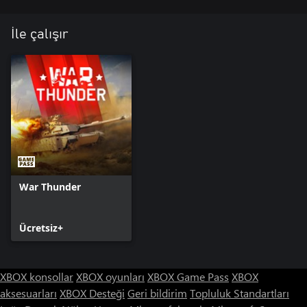
İle çalışır
War Thunder
Ücretsiz+
XBOX konsollar
XBOX oyunları
XBOX Game Pass
XBOX
aksesuarları
XBOX Desteği
Geri bildirim
Topluluk Standartları