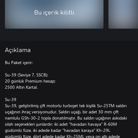
Bu içerik kilitli
Açıklama
Bu Paket içerir:
Su-39 (Seviye 7, SSCB);
20 günlük Premium hesap;
2500 Altın Kartal.
Su-39
Su-39, geliştirilmiş çift motorlu turbojet tek kişilik Su-25TM saldırı
uçağının ihraç versiyonudur. Saldırı uçağı, bir adet 30 mm çift
namlulu GSh-30-2 topla donatılmıştır. Bu saldırı uçağının askıdaki
silah seçenekleri şunlardır: iki adet "havadan havaya" R-60M
güdümlü füze, iki adede kadar "havadan karaya" Kh-29L
güdümlü füze, dört adede kadar Kh-25ML veya on altı adede