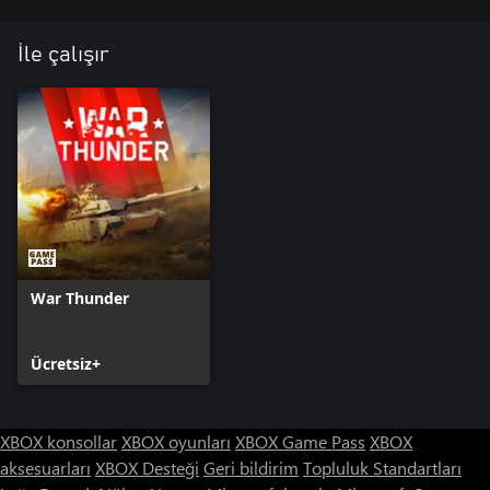
İle çalışır
War Thunder
Ücretsiz+
XBOX konsollar
XBOX oyunları
XBOX Game Pass
XBOX
aksesuarları
XBOX Desteği
Geri bildirim
Topluluk Standartları