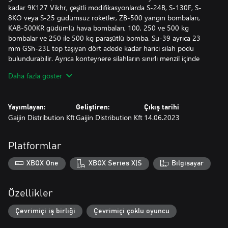
kadar 9K127 Vikhr, çeşitli modifikasyonlarda S-24B, S-130F, S-
8KO veya S-25 güdümsüz roketler, ZB-500 yangın bombaları,
KAB-500KR güdümlü hava bombaları, 100, 250 ve 500 kg
bombalar ve 250 ile 500 kg paraşütlü bomba. Su-39 ayrıca 23
mm GSh-23L top taşıyan dört adede kadar harici silah podu
bulundurabilir. Ayrıca konteynere silahların sınırlı menzil içinde
hem gündüz hem gece kullanılmasına olanak tanıyan az ışıklı TV
Daha fazla göster
Merkuriy pod sistemi veya Kopyo-25 radar podu kurmak
mümkündür. Su-39, radar güdüm sistemlerine karşı önlem olarak
aldatıcı cihaz ve şafla donatılmıştır.
Yayımlayan:
Geliştiren:
Çıkış tarihi
Gaijin Distribution Kft
Gaijin Distribution Kft
14.06.2023
Tüm premium taşıtlar artırılmış Araştırma Puanları ve Gümüş
Aslan almanıza olanak tanır ve tüm mevcut modifikasyonlarıyla
donatılmış olarak gelir.
Platformlar
Premium hesapla (oyunda Altın Kartallar için de satın alınabilir),
XBOX One
XBOX Series X|S
Bilgisayar
belirli sayıda gün boyunca savaşlarda daha fazla Araştırma Puanı
ve Gümüş Aslan kazanacaksınız. Bu, birinci sınıf araçlardan gelen
bonuslarla toplanır!
Özellikler
Çevrimiçi iş birliği
Çevrimiçi çoklu oyuncu