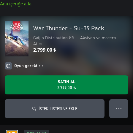
Ana içeriğe atla
War Thunder - Su-39 Pack
Gaijin Distribution Kft
•
Aksiyon ve macera
•
Atıcı
2.799,00 ₺
Oyun gerektirir
SATIN AL
2.799,00 ₺
İSTEK LISTESINE EKLE
● ● ●