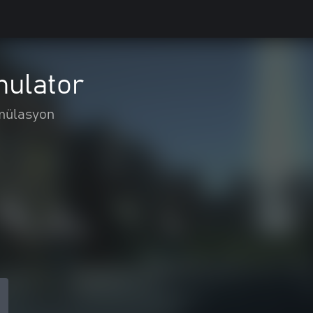
mulator
mülasyon