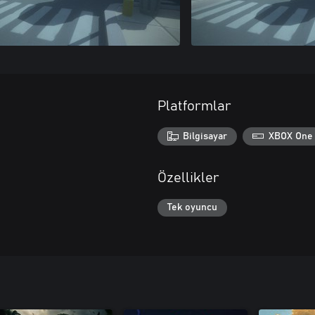
Platformlar
Bilgisayar
XBOX One
Özellikler
Tek oyuncu