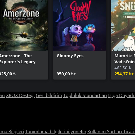
Amerzone - The
Gloomy Eyes
Mumrik:
Explorer's Legacy
Vadisi'nin
Deluxe S
462,50 ₺
925,00 ₺
950,00 ₺+
254,37 ₺+
arı
XBOX Desteği
Geri bildirim
Topluluk Standartları
Işığa Duyarl
ama Bilgileri
Tanımlama bilgilerini yönetin
Kullanım Şartları
Ticar