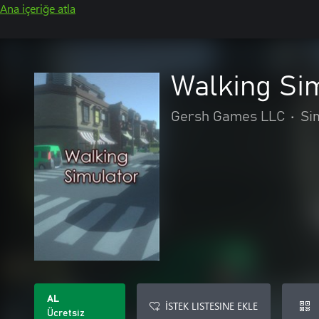
Ana içeriğe atla
Walking Si
Gersh Games LLC
•
Si
AL
İSTEK LISTESINE EKLE
Ücretsiz