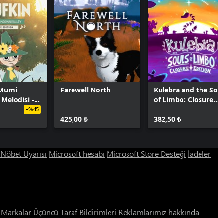
 Mumi
Farewell North
Kulebra and the So
 Melodisi -
of Limbo: Closure
ürüm
Edition
-%45
425,00 ₺
382,50 ₺
ı Nöbet Uyarısı
Microsoft hesabı
Microsoft Store Desteği
İadeler
i Markalar
Üçüncü Taraf Bildirimleri
Reklamlarımız hakkında