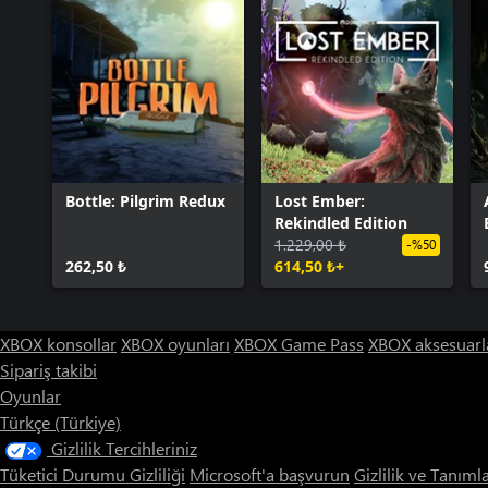
Bottle: Pilgrim Redux
Lost Ember:
Rekindled Edition
1.229,00 ₺
-%50
262,50 ₺
614,50 ₺+
XBOX konsollar
XBOX oyunları
XBOX Game Pass
XBOX aksesuarl
Sipariş takibi
Oyunlar
Türkçe (Türkiye)
Gizlilik Tercihleriniz
Tüketici Durumu Gizliliği
Microsoft'a başvurun
Gizlilik ve Tanıml