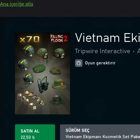
Ana içeriğe atla
Vietnam Ek
Tripwire Interactive
•
Oyun gerektirir
SÜRÜM SEÇ
SATIN AL
Vietnam Ekipmanı Kozmetik Set Pake
22,50 ₺