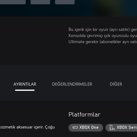
Bu içerik için bir oyun (ayrı satılır) ger
Konsolda çevrimiçi çok oyunculu oy
Ultimate gerekir (abonelikler ayrı satıl
AYRINTILAR
DEĞERLENDİRMELER
DİĞER
Platformlar
kozmetik aksesuar içerir. Çoğu
XBOX One
XBOX Seri