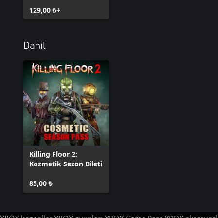
129,00 ₺+
Dahil
Killing Floor 2:
Kozmetik Sezon Bileti
85,00 ₺
XBOX konsollar
XBOX oyunları
XBOX Game Pass
XBOX aksesuarl