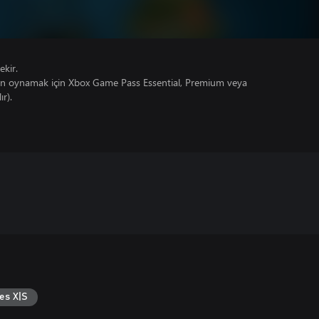
ekir.
un oynamak için Xbox Game Pass Essential, Premium veya
ır).
es X|S