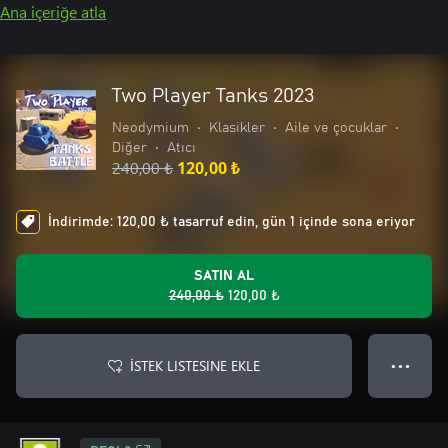
Ana içeriğe atla
Two Player Tanks 2023
Neodymium
•
Klasikler
•
Aile ve çocuklar
•
Diğer
•
Atıcı
240,00 ₺
120,00 ₺
İndirimde: 120,00 ₺ tasarruf edin, gün 1 içinde sona eriyor
SATIN AL
240,00 ₺
120,00 ₺
İSTEK LISTESINE EKLE
● ● ●