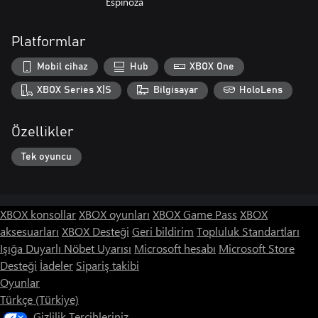
Espinoza
Platformlar
Mobil cihaz
Hub
XBOX One
XBOX Series X|S
Bilgisayar
HoloLens
Özellikler
Tek oyuncu
XBOX konsollar
XBOX oyunları
XBOX Game Pass
XBOX
aksesuarları
XBOX Desteği
Geri bildirim
Topluluk Standartları
Işığa Duyarlı Nöbet Uyarısı
Microsoft hesabı
Microsoft Store
Desteği
İadeler
Sipariş takibi
Oyunlar
Türkçe (Türkiye)
Gizlilik Tercihleriniz