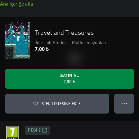
Ana içeriğe atla
Travel and Treasures
Ject Lab Studio
•
Platform oyunları
7,00 ₺
SATIN AL
7,00 ₺
İSTEK LISTESINE EKLE
● ● ●
PEGI 7