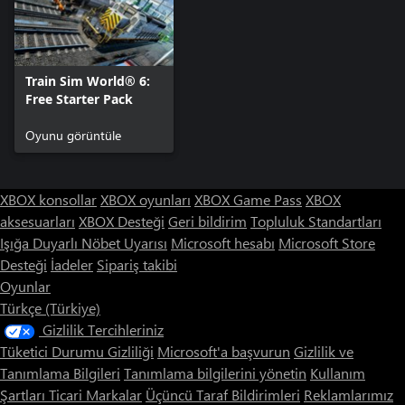
Train Sim World® 6:
Free Starter Pack
Oyunu görüntüle
XBOX konsollar
XBOX oyunları
XBOX Game Pass
XBOX
aksesuarları
XBOX Desteği
Geri bildirim
Topluluk Standartları
Işığa Duyarlı Nöbet Uyarısı
Microsoft hesabı
Microsoft Store
Desteği
İadeler
Sipariş takibi
Oyunlar
Türkçe (Türkiye)
Gizlilik Tercihleriniz
Tüketici Durumu Gizliliği
Microsoft'a başvurun
Gizlilik ve
Tanımlama Bilgileri
Tanımlama bilgilerini yönetin
Kullanım
Şartları
Ticari Markalar
Üçüncü Taraf Bildirimleri
Reklamlarımız