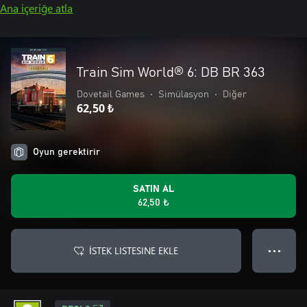
Ana içeriğe atla
Train Sim World® 6: DB BR 363
Dovetail Games
•
Simülasyon
•
Diğer
62,50 ₺
Oyun gerektirir
SATIN AL
62,50 ₺
İSTEK LISTESINE EKLE
● ● ●