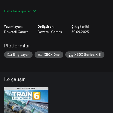
Gerçek bir demiryolu emektarı olan DB BR 363, on yıllardır
Daha fazla göster
manevra görevlerinde hizmet vererek hafif yük taşıma işleri
yapmıştır ve Train Sim World 2'de bunu Almanya'nın en eski
Yayımlayan:
Geliştiren:
Çıkış tarihi
Dovetail Games
Dovetail Games
30.09.2025
Platformlar
Bilgisayar
XBOX One
XBOX Series X|S
İle çalışır