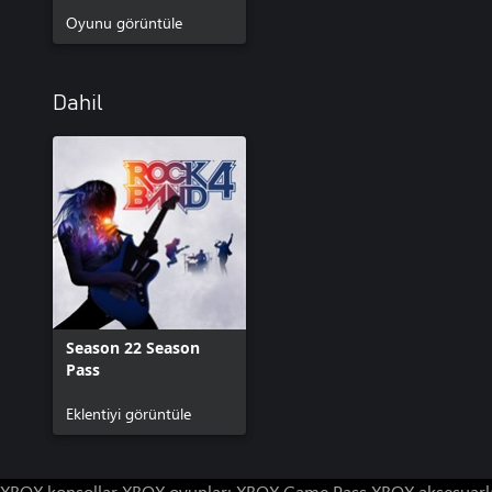
Oyunu görüntüle
Dahil
Season 22 Season
Pass
Eklentiyi görüntüle
XBOX konsollar
XBOX oyunları
XBOX Game Pass
XBOX aksesuarl