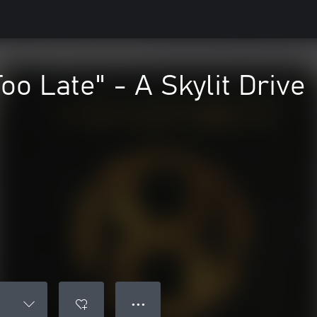
Too Late" - A Skylit Drive
● ● ●