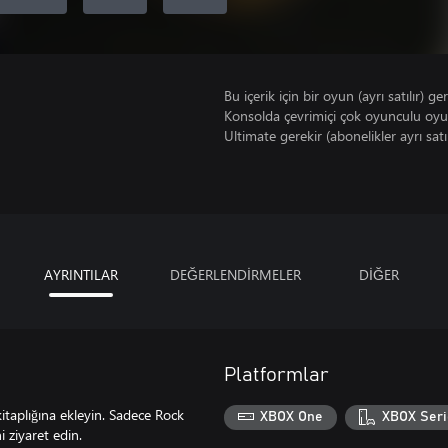
Bu içerik için bir oyun (ayrı satılır) ger
Konsolda çevrimiçi çok oyunculu oy
Ultimate gerekir (abonelikler ayrı satıl
AYRINTILAR
DEĞERLENDİRMELER
DİĞER
Platformlar
kitaplığına ekleyin. Sadece Rock
XBOX One
XBOX Seri
 ziyaret edin.