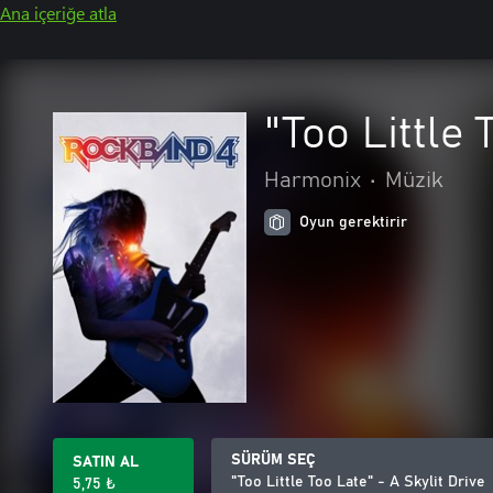
Ana içeriğe atla
"Too Little 
Harmonix
•
Müzik
Oyun gerektirir
SÜRÜM SEÇ
SATIN AL
"Too Little Too Late" - A Skylit Drive
5,75 ₺