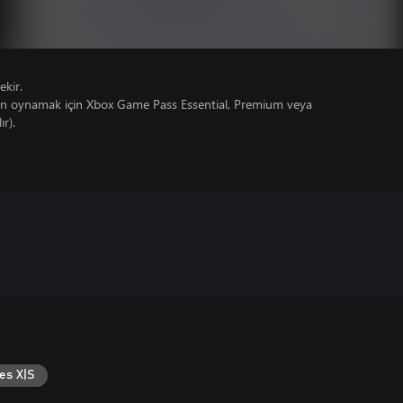
ekir.
un oynamak için Xbox Game Pass Essential, Premium veya
ır).
es X|S