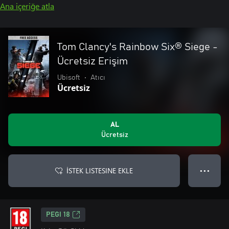
Ana içeriğe atla
Tom Clancy's Rainbow Six® Siege -
Ücretsiz Erişim
Ubisoft
•
Atıcı
Ücretsiz
AL
Ücretsiz
İSTEK LISTESINE EKLE
● ● ●
PEGI 18