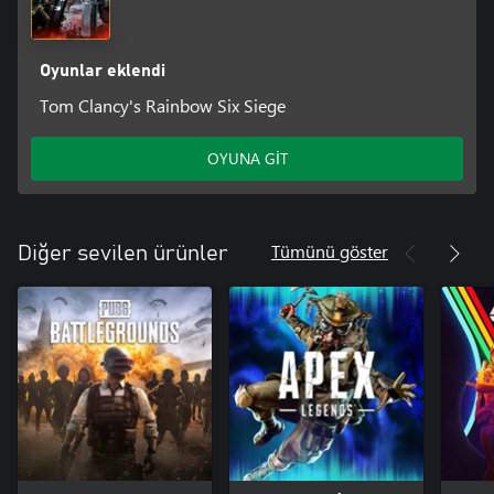
Oyuna erişim ücretsizdir; rekabetçi oyun modları, operatörler ve
kozmetikler dâhil olmak üzere belirli özellikleri açmak için ödeme
Oyunlar eklendi
yapılması gerekir.
Tom Clancy's Rainbow Six Siege
OYUNA GİT
Tümünü göster
Diğer sevilen ürünler