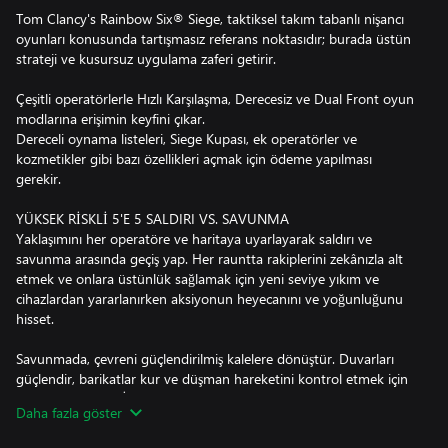
Tom Clancy's Rainbow Six® Siege, taktiksel takım tabanlı nişancı
oyunları konusunda tartışmasız referans noktasıdır; burada üstün
strateji ve kusursuz uygulama zaferi getirir.
Çeşitli operatörlerle Hızlı Karşılaşma, Derecesiz ve Dual Front oyun
modlarına erişimin keyfini çıkar.
Dereceli oynama listeleri, Siege Kupası, ek operatörler ve
kozmetikler gibi bazı özellikleri açmak için ödeme yapılması
gerekir.
YÜKSEK RİSKLİ 5'E 5 SALDIRI VS. SAVUNMA
Yaklaşımını her operatöre ve haritaya uyarlayarak saldırı ve
savunma arasında geçiş yap. Her rauntta rakiplerini zekânızla alt
etmek ve onlara üstünlük sağlamak için yeni seviye yıkım ve
cihazlardan yararlanırken aksiyonun heyecanını ve yoğunluğunu
hisset.
Savunmada, çevreni güçlendirilmiş kalelere dönüştür. Duvarları
güçlendir, barikatlar kur ve düşman hareketini kontrol etmek için
tuzaklar yerleştir. İstihbarat toplamak ve yaklaşımlarını tahmin
Daha fazla göster
etmek için gözetleme araçlarını kullan. Yerinde kal, taktiklerine
uyum sağla ve her fırsatta saldıranları alt et.