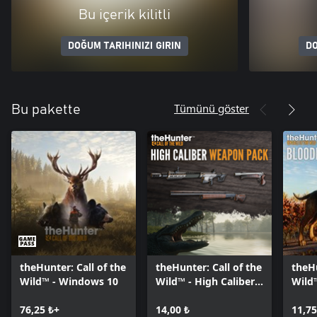
Bu içerik kilitli
DOĞUM TARIHINIZI GIRIN
DO
Tümünü göster
Bu pakette
theHunter: Call of the
theHunter: Call of the
theHu
Wild™ - Windows 10
Wild™ - High Caliber
Wild
Weapon Pack -
Wind
76,25 ₺+
Windows 10
14,00 ₺
11,75