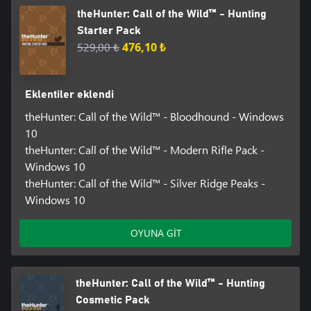
keşfet.
theHunter: Call of the Wild™ - Hunting
• Yukon Valley: Gezegendeki en nefes kesici yerlerden birini
keşfederken çeşitli hayvanların bulunduğu vahşi yaşamı deneyimle.
Starter Pack
• Medved-Taiga National Park: Sibirya’nın buzlarla kalplı zorlu
529,00 ₺
476,10 ₺
arazisinde avlan ve doğanın sunabileceği en zorlu şartlarla
yüzleşmeye hazır ol.
Eklentiler eklendi
Bu gerçekçi ve nefes kesici açık dünyada avının peşine düşerken
eşsiz atmosferin tadını çıkar. Oyun, topluluğun fikirleri dikkate
theHunter: Call of the Wild™ - Bloodhound - Windows
alınarak sürekli güncelleniyor. İster tek başına avlan istersen
10
çevrimiçi çok oyunculu modda en fazla 7 arkadaşından (veya
theHunter: Call of the Wild™ - Modern Rifle Pack -
yabancılardan!) oluşan ekiplere katıl.
Windows 10
theHunter: Call of the Wild™ - Silver Ridge Peaks -
Windows 10
OYUNA GİT
theHunter: Call of the Wild™ - Hunting
Cosmetic Pack