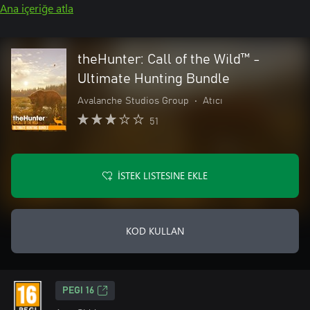
Ana içeriğe atla
theHunter: Call of the Wild™ -
Ultimate Hunting Bundle
Avalanche Studios Group
•
Atıcı
51
İSTEK LISTESINE EKLE
KOD KULLAN
PEGI 16