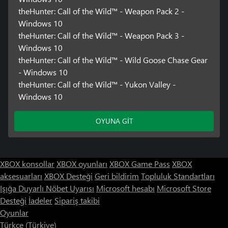
theHunter: Call of the Wild™ - Weapon Pack 2 -
Windows 10
theHunter: Call of the Wild™ - Weapon Pack 3 -
Windows 10
theHunter: Call of the Wild™ - Wild Goose Chase Gear
- Windows 10
theHunter: Call of the Wild™ - Yukon Valley -
Windows 10
OYUNA GİT
XBOX konsollar
XBOX oyunları
XBOX Game Pass
XBOX
aksesuarları
XBOX Desteği
Geri bildirim
Topluluk Standartları
Işığa Duyarlı Nöbet Uyarısı
Microsoft hesabı
Microsoft Store
Desteği
İadeler
Sipariş takibi
Oyunlar
Türkçe (Türkiye)