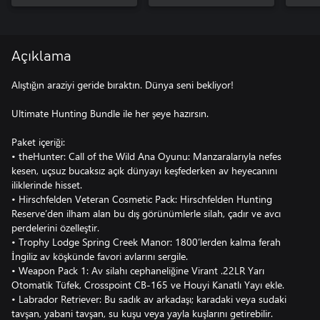
Açıklama
Alıştığın araziyi geride bıraktın. Dünya seni bekliyor!
Ultimate Hunting Bundle ile her şeye hazırsın.
Paket içeriği:
• theHunter: Call of the Wild Ana Oyunu: Manzaralarıyla nefes
kesen, uçsuz bucaksız açık dünyayı keşfederken av heyecanını
iliklerinde hisset.
• Hirschfelden Veteran Cosmetic Pack: Hirschfelden Hunting
Reserve’den ilham alan bu dış görünümlerle silah, çadır ve avcı
perdelerini özelleştir.
• Trophy Lodge Spring Creek Manor: 1800’lerden kalma ferah
İngiliz av köşkünde favori avlarını sergile.
• Weapon Pack 1: Av silahı cephaneliğine Virant .22LR Yarı
Otomatik Tüfek, Crosspoint CB-165 ve Houyi Kanatlı Yayı ekle.
• Labrador Retriever: Bu sadık av arkadaşı; karadaki veya sudaki
tavşan, yabani tavşan, su kuşu veya yayla kuşlarını getirebilir.