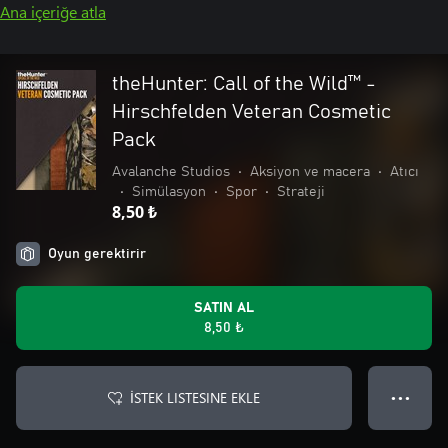
Ana içeriğe atla
theHunter: Call of the Wild™ -
Hirschfelden Veteran Cosmetic
Pack
Avalanche Studios
•
Aksiyon ve macera
•
Atıcı
•
Simülasyon
•
Spor
•
Strateji
8,50 ₺
Oyun gerektirir
SATIN AL
8,50 ₺
İSTEK LISTESINE EKLE
● ● ●