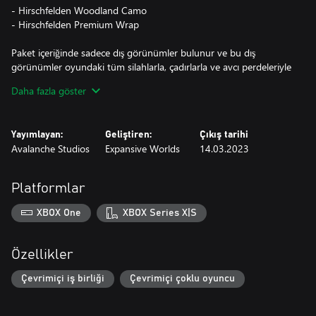
- Hirschfelden Woodland Camo
- Hirschfelden Premium Wrap
Paket içeriğinde sadece dış görünümler bulunur ve bu dış
görünümler oyundaki tüm silahlarla, çadırlarla ve avcı perdeleriyle
uyumludur. Dış görünümleri satın almadan önce oyun içinde
Daha fazla göster
ücretsiz olarak ön izleyebilirsin.
Yayımlayan:
Geliştiren:
Çıkış tarihi
Avalanche Studios
Expansive Worlds
14.03.2023
Platformlar
XBOX One
XBOX Series X|S
Özellikler
Çevrimiçi iş birliği
Çevrimiçi çoklu oyuncu