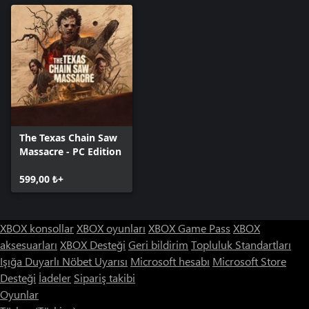
The Texas Chain Saw
Massacre - PC Edition
599,00 ₺+
XBOX konsollar
XBOX oyunları
XBOX Game Pass
XBOX
aksesuarları
XBOX Desteği
Geri bildirim
Topluluk Standartları
Işığa Duyarlı Nöbet Uyarısı
Microsoft hesabı
Microsoft Store
Desteği
İadeler
Sipariş takibi
Oyunlar