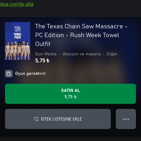
Ana içeriğe atla
The Texas Chain Saw Massacre -
PC Edition - Rush Week Towel
Outfit
Gun Media
•
Aksiyon ve macera
•
Diğer
5,75 ₺
Oyun gerektirir
SATIN AL
5,75 ₺
İSTEK LISTESINE EKLE
● ● ●