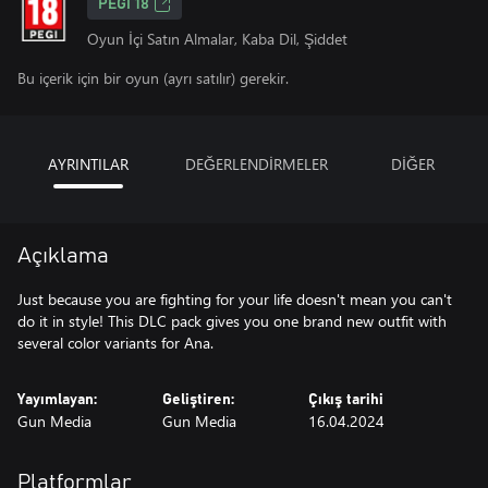
PEGI 18
Oyun İçi Satın Almalar, Kaba Dil, Şiddet
Bu içerik için bir oyun (ayrı satılır) gerekir.
AYRINTILAR
DEĞERLENDİRMELER
DİĞER
Açıklama
Just because you are fighting for your life doesn't mean you can't
do it in style! This DLC pack gives you one brand new outfit with
several color variants for Ana.
Yayımlayan:
Geliştiren:
Çıkış tarihi
Gun Media
Gun Media
16.04.2024
Platformlar