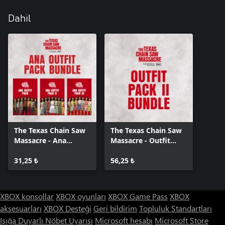
Dahil
The Texas Chain Saw
The Texas Chain Saw
Massacre - Ana
Massacre - Outfit
Outfits Bundle
Pack Bundle 2
31,25 ₺
56,25 ₺
XBOX konsollar
XBOX oyunları
XBOX Game Pass
XBOX
aksesuarları
XBOX Desteği
Geri bildirim
Topluluk Standartları
Işığa Duyarlı Nöbet Uyarısı
Microsoft hesabı
Microsoft Store