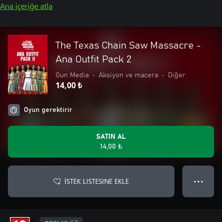
Ana içeriğe atla
The Texas Chain Saw Massacre -
Ana Outfit Pack 2
Gun Media
•
Aksiyon ve macera
•
Diğer
14,00 ₺
Oyun gerektirir
SATIN AL
14,00 ₺
İSTEK LISTESINE EKLE
● ● ●