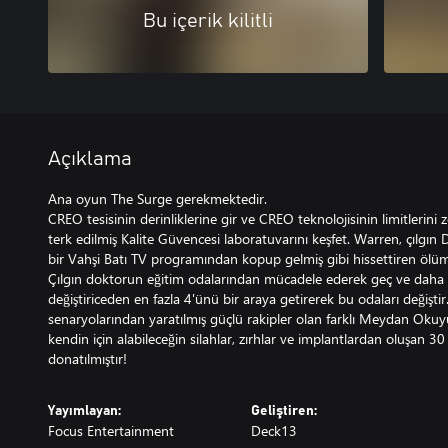
Bu içerik kilitli
Açıklama
Ana oyun The Surge gerekmektedir.
CREO tesisinin derinliklerine gir ve CREO teknolojisinin limitlerini 
terk edilmiş Kalite Güvencesi laboratuvarını keşfet. Warren, çılgın D
bir Vahşi Batı TV programından kopup gelmiş gibi hissettiren ölümc
Çılgın doktorun eğitim odalarından mücadele ederek geç ve daha fa
değiştiriceden en fazla 4'ünü bir araya getirerek bu odaları değişt
senaryolarından yaratılmış güçlü rakipler olan farklı Meydan Okuyu
kendin için alabileceğin silahlar, zırhlar ve implantlardan oluşan 3
donatılmıştır!
Yayımlayan:
Geliştiren:
Focus Entertainment
Deck13