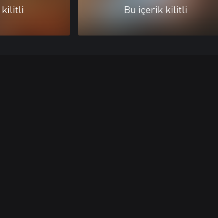
kilitli
Bu içerik kilitli