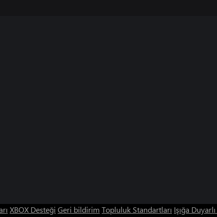
arı
XBOX Desteği
Geri bildirim
Topluluk Standartları
Işığa Duyarl