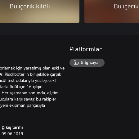
Bu içerik kilitli
Bu içerik 
Platformlar
Bilgisayar
zorlamak için yaratılmış olan eski ve
r. Rischboter'in bir şekilde çarpık
ül test odalarıyla yüzleşecek!
zla ödül için 16 çılgın
ir. Her aşamanın sonunda, eğitim
culara karşı savaş; bu rakipler
0 yeni ekipman parçasıyla
Çıkış tarihi
09.06.2019