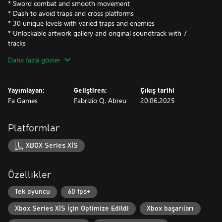
* Sword combat and smooth movement
* Dash to avoid traps and cross platforms
* 30 unique levels with varied traps and enemies
* Unlockable artwork gallery and original soundtrack with 7
tracks
* Full support for keyboard and controller
Daha fazla göster
Perfect for fans of retro games who enjoy a good challenge and
precise gameplay.
Yayımlayan:
Geliştiren:
Çıkış tarihi
Fa Games
Fabrizio Q. Abreu
20.06.2025
Platformlar
XBOX Series X|S
Özellikler
Tek oyuncu
60 fps+
Xbox Series X|S İçin Optimize Edildi
Xbox başarıları