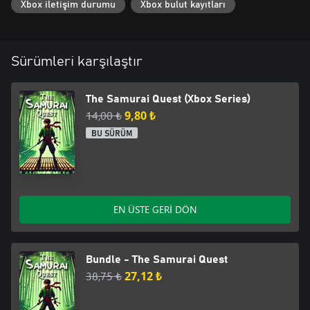
Xbox iletişim durumu
Xbox bulut kayıtları
Sürümleri karşılaştır
The Samurai Quest (Xbox Series)
14,00 ₺
9,80 ₺
BU SÜRÜM
EN ÜSTE GERİ DÖN
Bundle - The Samurai Quest
38,75 ₺
27,12 ₺