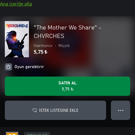
Ana içeriğe atla
"The Mother We Share" -
CHVRCHES
Harmonix
•
Müzik
5,75 ₺
Oyun gerektirir
SATIN AL
5,75 ₺
İSTEK LISTESINE EKLE
● ● ●