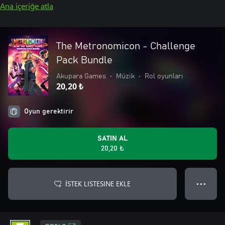
Ana içeriğe atla
The Metronomicon - Challenge
Pack Bundle
Akupara Games
•
Müzik
•
Rol oyunları
20,20 ₺
Oyun gerektirir
SATIN AL
20,20 ₺
İSTEK LISTESINE EKLE
● ● ●