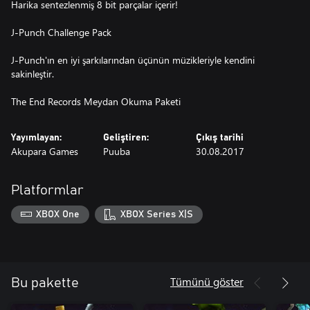
Harika sentezlenmiş 8 bit parçalar içerir!
J-Punch Challenge Pack
J-Punch'ın en iyi şarkılarından üçünün müzikleriyle kendini
sakinleştir.
The End Records Meydan Okuma Paketi
Yayımlayan:
Geliştiren:
Çıkış tarihi
Akupara Games
Puuba
30.08.2017
Platformlar
XBOX One
XBOX Series X|S
Tümünü göster
Bu pakette