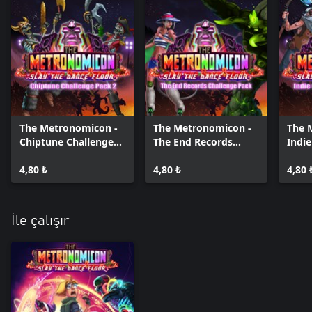
The Metronomicon -
The Metronomicon -
The 
Chiptune Challenge
The End Records
Indi
Pack 2
Challenge Pack
Pack
4,80 ₺
4,80 ₺
4,80 
İle çalışır