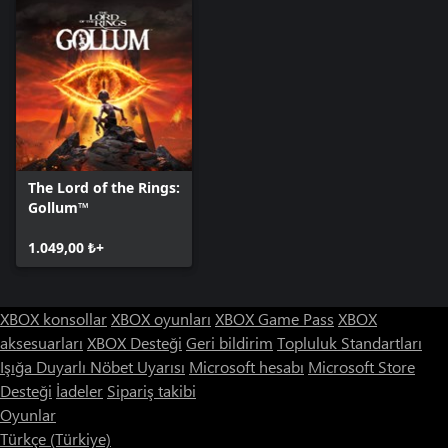
The Lord of the Rings:
Gollum™
1.049,00 ₺+
XBOX konsollar
XBOX oyunları
XBOX Game Pass
XBOX
aksesuarları
XBOX Desteği
Geri bildirim
Topluluk Standartları
Işığa Duyarlı Nöbet Uyarısı
Microsoft hesabı
Microsoft Store
Desteği
İadeler
Sipariş takibi
Oyunlar
Türkçe (Türkiye)