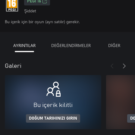
PEGI 16
Şiddet
Bu içerik için bir oyun (ayrı satılır) gerekir.
AYRINTILAR
DEĞERLENDİRMELER
DİĞER
Galeri
Bu içerik kilitli
DOĞUM TARIHINIZI GIRIN
DO