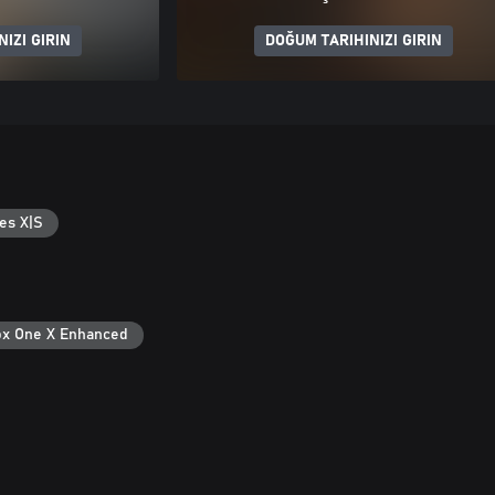
IZI GIRIN
DOĞUM TARIHINIZI GIRIN
es X|S
x One X Enhanced