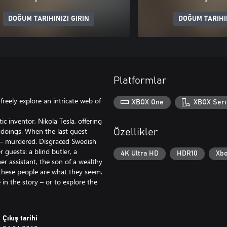
DOĞUM TARIHINIZI GIRIN
DOĞUM TARIHIN
Platformlar
reely explore an intricate web of
XBOX One
XBOX Seri
c inventor, Nikola Tesla, offering
doings. When the last guest
Özellikler
d – murdered. Disgraced Swedish
 guests: a blind butler, a
4K Ultra HD
HDR10
Xbo
er assistant, the son of a wealthy
 these people are what they seem.
 in the story – or to explore the
Çıkış tarihi