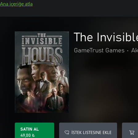
Ana içeriğe atla
The Invisib
GameTrust Games
•
Ak
SATIN AL
İSTEK LISTESINE EKLE
49,00 ₺