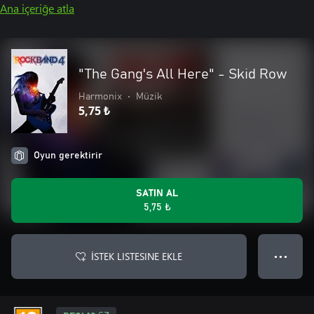
Ana içeriğe atla
"The Gang's All Here" - Skid Row
Harmonix
•
Müzik
5,75 ₺
Oyun gerektirir
SATIN AL
5,75 ₺
İSTEK LISTESINE EKLE
● ● ●