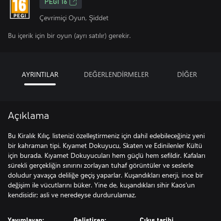
PEGI 16
Çevrimiçi Oyun, Şiddet
Bu içerik için bir oyun (ayrı satılır) gerekir.
AYRINTILAR
DEĞERLENDİRMELER
DİĞER
Açıklama
Bu Kiralık Kılıç, listenizi özelleştirmeniz için dahil edebileceğiniz yeni
bir kahraman tipi. Kıyamet Dokuyucu, Skaten ve Edinilenler Kültü
için burada. Kıyamet Dokuyucuları hem güçlü hem sefildir. Kafaları
sürekli gerçekliğin sınırını zorlayan tuhaf görüntüler ve seslerle
doludur yavaşça deliliğe geçiş yaparlar. Kuşandıkları enerji, ince bir
değişim ile vücutlarını büker. Yine de, kuşandıkları sihir Kaos'un
kendisidir; asli ve neredeyse durdurulamaz.
Yayımlayan:
Geliştiren:
Çıkış tarihi