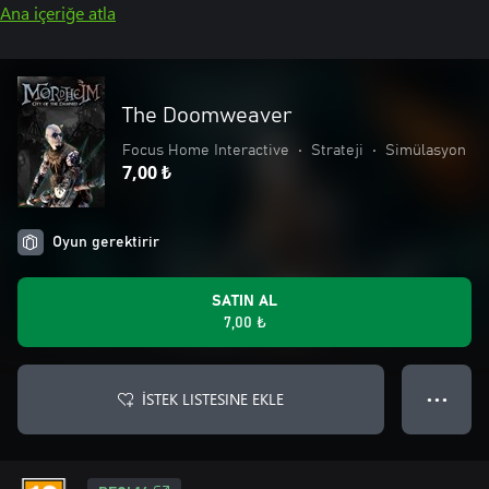
Ana içeriğe atla
The Doomweaver
Focus Home Interactive
•
Strateji
•
Simülasyon
7,00 ₺
Oyun gerektirir
SATIN AL
7,00 ₺
İSTEK LISTESINE EKLE
● ● ●