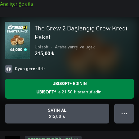
Ana içeriğe atla
The Crew 2 Başlangıç Crew Kredi
Paket
Ubisoft
•
Araba yarışı ve uçak
215,00 ₺
Oyun gerektirir
UBISOFT+ EDININ
ile
21,50 ₺
tasarruf edin.
SATIN AL
● ● ●
215,00 ₺