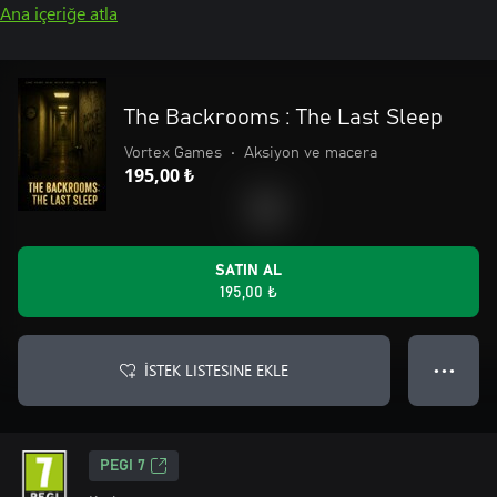
Ana içeriğe atla
The Backrooms : The Last Sleep
Vortex Games
•
Aksiyon ve macera
195,00 ₺
SATIN AL
195,00 ₺
İSTEK LISTESINE EKLE
● ● ●
PEGI 7