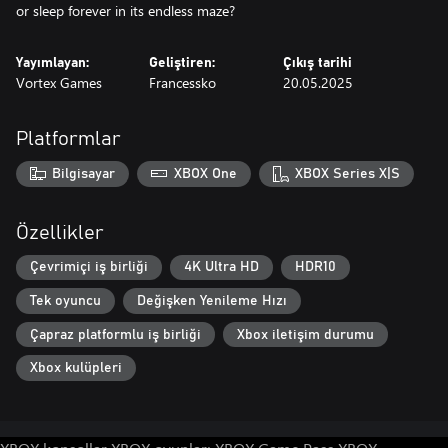
or sleep forever in its endless maze?
Yayımlayan:
Geliştiren:
Çıkış tarihi
Vortex Games
Francessko
20.05.2025
Platformlar
Bilgisayar
XBOX One
XBOX Series X|S
Özellikler
Çevrimiçi iş birliği
4K Ultra HD
HDR10
Tek oyuncu
Değişken Yenileme Hızı
Çapraz platformlu iş birliği
Xbox iletişim durumu
Xbox kulüpleri