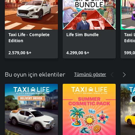
Taxi Life - Complete
Life Sim Bundle
Taxi 
Edition
Editi
2.579,00 ₺+
4.299,00 ₺+
599,0
Tümünü göster
Bu oyun için eklentiler