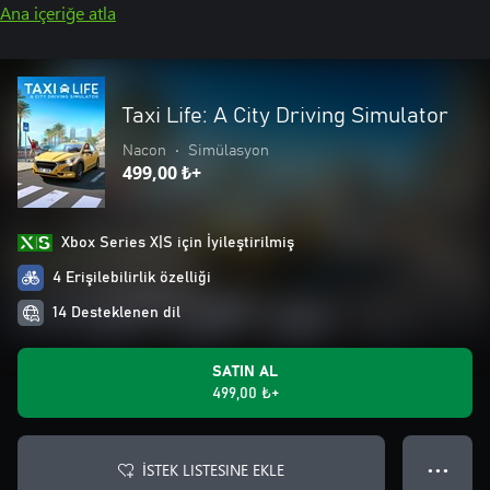
Ana içeriğe atla
Taxi Life: A City Driving Simulator
Nacon
•
Simülasyon
499,00 ₺+
Xbox Series X|S için İyileştirilmiş
4 Erişilebilirlik özelliği
14 Desteklenen dil
SATIN AL
499,00 ₺+
İSTEK LISTESINE EKLE
● ● ●