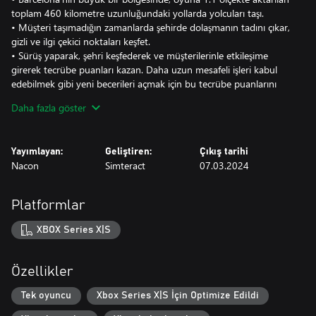
toplam 460 kilometre uzunluğundaki yollarda yolcuları taşı.
• Müşteri taşımadığın zamanlarda şehirde dolaşmanın tadını çıkar,
gizli ve ilgi çekici noktaları keşfet.
• Sürüş yaparak, şehri keşfederek ve müşterilerinle etkileşime
girerek tecrübe puanları kazan. Daha uzun mesafeli işleri kabul
edebilmek gibi yeni becerileri açmak için bu tecrübe puanlarını
kullan.
Daha fazla göster
SÜRÜŞ YAP
• Müşterileri aracına al ve gitmek istedikleri yere götür.
Yayımlayan:
Geliştiren:
Çıkış tarihi
• Trafik kurallarına uy, araçlara ve yayalara çarpma.
Nacon
Simteract
07.03.2024
• Rastgele meydana gelen olaylara (kazalar, yol çalışmaları, geçit
törenleri vb.) göre rotanı değiştir.
• Yol ıslakken kazadan kaçınmak için takip mesafeni artır.
Platformlar
• Göstergelerdeki uyarı ışıklarına dikkat et. Deponu doldur veya
aracını şarj et ve gerekirse servise götür.
XBOX Series X|S
İŞİNİ YÖNET
• Yaptığın işlerden elde ettiğin kârla yeni arabalar satın al.
Özellikler
• Profillerine bakarak işe alacağın şoförlerin çalışacağı arabaları,
bölgeleri ve zaman aralıklarını belirle.
Tek oyuncu
Xbox Series X|S İçin Optimize Edildi
• Kârını en üst düzeye çıkarmak için doğru kararlar al!