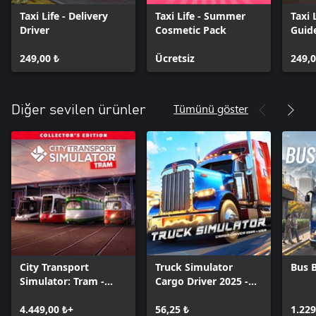
Taxi Life - Delivery
Taxi Life - Summer
Taxi 
Driver
Cosmetic Pack
Guid
249,00 ₺
Ücretsiz
249,0
Tümünü göster
Diğer sevilen ürünler
City Transport
Truck Simulator
Bus 
Simulator: Tram -
Cargo Driver 2025 -
Collector's Edition
USA
4.449,00 ₺+
56,25 ₺
1.229