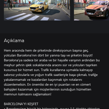
Açıklama
Hem aracında hem de şirketinde direksiyonun başına geç,
yolcuları Barcelona'nın dört bir yanına taşı ve şirketini büyüt!
Barcelona'ya sadece bir araba ve bir hayalle varışının ardından bu
meşhur şehrin işlek sokaklarında aracını sür ve yolcuları taşırken
kusursuz bir hizmet sun. Trafik kurallarına uymakla kalmayıp
sabırsız yolcularla ve yoğun trafik saatleriyle başa çıkmalı, trafiğe
yakalanmamak ve kazalardan kaçınmak için rotalarını
düzenlemelisin. En önemlisi de en iyi puanları ve en cömert
bahşişleri kazanmak için müşterilerinin sunduğun hizmetten
memnun kalmasını sağlamalısın!
BARCELONA’YI KEŞFET
• Barcelona'nın büyük bir bölgesinde, oyuna 1:1 ölçekte aktarılan