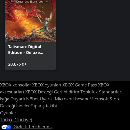
Talisman: Digital
Edition - Deluxe
Edition
203,75 ₺+
XBOX konsollar
XBOX oyunları
XBOX Game Pass
XBOX
aksesuarları
XBOX Desteği
Geri bildirim
Topluluk Standartları
Işığa Duyarlı Nöbet Uyarısı
Microsoft hesabı
Microsoft Store
Desteği
İadeler
Sipariş takibi
Oyunlar
Türkçe (Türkiye)
Gizlilik Tercihleriniz