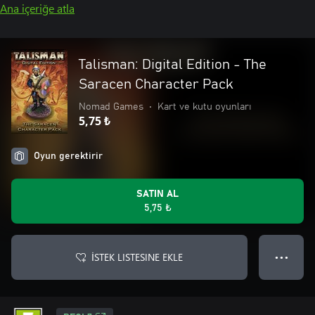
Ana içeriğe atla
Talisman: Digital Edition - The
Saracen Character Pack
Nomad Games
•
Kart ve kutu oyunları
5,75 ₺
Oyun gerektirir
SATIN AL
5,75 ₺
İSTEK LISTESINE EKLE
● ● ●