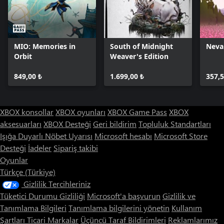
MIO: Memories in
South of Midnight
Neva
Orbit
Weaver's Edition
849,00 ₺
1.699,00 ₺
357,5
XBOX konsollar
XBOX oyunları
XBOX Game Pass
XBOX
aksesuarları
XBOX Desteği
Geri bildirim
Topluluk Standartları
Işığa Duyarlı Nöbet Uyarısı
Microsoft hesabı
Microsoft Store
Desteği
İadeler
Sipariş takibi
Oyunlar
Türkçe (Türkiye)
Gizlilik Tercihleriniz
Tüketici Durumu Gizliliği
Microsoft'a başvurun
Gizlilik ve
Tanımlama Bilgileri
Tanımlama bilgilerini yönetin
Kullanım
Şartları
Ticari Markalar
Üçüncü Taraf Bildirimleri
Reklamlarımız