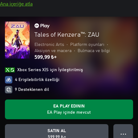
Ana içeriğe atla
Tales of Kenzera™: ZAU
Electronic Arts
•
Platform oyunları
•
Aksiyon ve macera
•
Bulmaca ve bilgi
599,99 ₺+
Xbox Series X|S için İyileştirilmiş
4 Erişilebilirlik özelliği
9 Desteklenen dil
EA PLAY EDININ
EA Play içinde mevcut
SATIN AL
● ● ●
599,99 ₺+