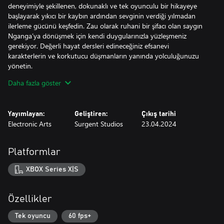
deneyimiyle şekillenen, dokunaklı ve tek oyunculu bir hikayeye
başlayarak yıkıcı bir kaybın ardından sevginin verdiği yılmadan
ilerleme gücünü keşfedin. Zau olarak ruhani bir şifacı olan saygın
Nganga’ya dönüşmek için kendi duygularınızla yüzleşmeniz
gerekiyor. Değerli hayat dersleri edineceğiniz efsanevi
karakterlerin ve korkutucu düşmanların yanında yolculuğunuzu
yönetin.
Daha fazla göster
Güneş ve Ay Maskelerinin Dansı: Güneş ve Ay’ın kozmik güçlerini
kullanarak ritmik bir savaşta sıradan savaşçılardan kudretli
Impundulu veya GaGorib’e kadar huzursuz ruhları yenin. Ay
Yayımlayan:
Geliştiren:
Çıkış tarihi
maskesinin gücünü kullanarak zamanı manipüle edin ve
Electronic Arts
Surgent Studios
23.04.2024
düşmanları kristalleştirin ya da Güneş maskesiyle keskin mızraklar
fırlatın. Bunların tamamı özenle hazırlanmış el yapımı
animasyonlarla gerçekleşecek. Bu metroidvania tarzı macerada
Platformlar
Highlands, Woodlands ve Deadlands’de ilerlemek için sıçrayın,
süzülün, dönüştürün ve yetenekleri açın.
XBOX Series X|S
Mistik bir aleme ayak basın: Kaos ve düzen hikayelerini, kadim
şamanların anılarını, kutsal ruhları ve büyüleyici varlıkları içeren
Özellikler
Bantu masallarından ilham alan bir evreni keşfedin. Birçok ödül
kazanan besteci Nainita Desai’nin büyüleyici orijinal müziklerinin
Tek oyuncu
60 fps+