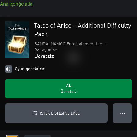
Ana içeriğe atla
Tales of Arise - Additional Difficulty
Pack
BANDAI NAMCO Entertainment Inc.
•
Rol oyunları
Ücretsiz
Oyun gerektirir
AL
Ücretsiz
İSTEK LISTESINE EKLE
● ● ●