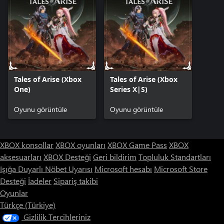
Tales of Arise (Xbox
Tales of Arise (Xbox
One)
Series X|S)
Oyunu görüntüle
Oyunu görüntüle
XBOX konsollar
XBOX oyunları
XBOX Game Pass
XBOX
aksesuarları
XBOX Desteği
Geri bildirim
Topluluk Standartları
Işığa Duyarlı Nöbet Uyarısı
Microsoft hesabı
Microsoft Store
Desteği
İadeler
Sipariş takibi
Oyunlar
Türkçe (Türkiye)
Gizlilik Tercihleriniz