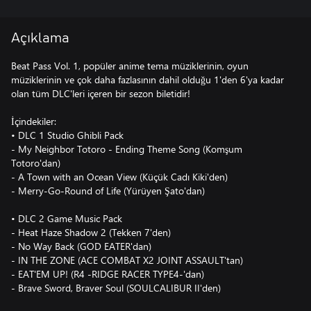
Açıklama
Beat Pass Vol. 1, popüler anime tema müziklerinin, oyun
müziklerinin ve çok daha fazlasının dahil olduğu 1'den 6'ya kadar
olan tüm DLC'leri içeren bir sezon biletidir!
İçindekiler:
• DLC 1 Studio Ghibli Pack
- My Neighbor Totoro - Ending Theme Song (Komşum
Totoro'dan)
- A Town with an Ocean View (Küçük Cadı Kiki'den)
- Merry-Go-Round of Life (Yürüyen Şato'dan)
• DLC 2 Game Music Pack
- Heat Haze Shadow 2 (Tekken 7'den)
- No Way Back (GOD EATER'dan)
- IN THE ZONE (ACE COMBAT X2 JOINT ASSAULT'tan)
- EAT'EM UP! (R4 -RIDGE RACER TYPE4-'dan)
- Brave Sword, Braver Soul (SOULCALIBUR II'den)