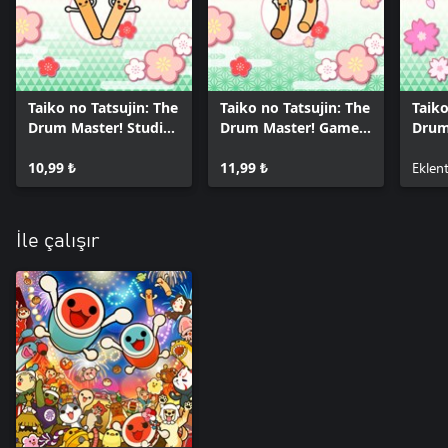
Taiko no Tatsujin: The
Taiko no Tatsujin: The
Taiko
Drum Master! Studio
Drum Master! Game
Drum
Ghibli Pack
Music Pack
VOCA
10,99 ₺
11,99 ₺
Pack
Eklent
İle çalışır