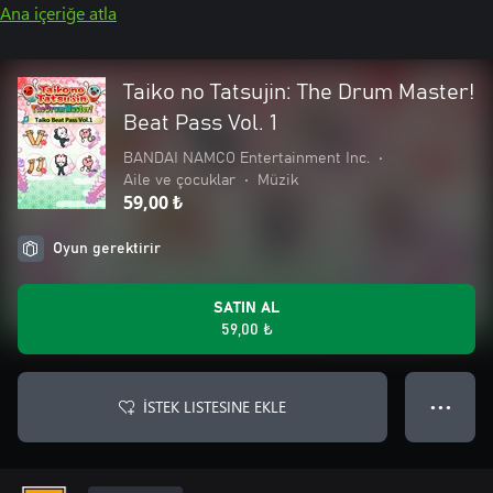
Ana içeriğe atla
Taiko no Tatsujin: The Drum Master!
Beat Pass Vol. 1
BANDAI NAMCO Entertainment Inc.
•
Aile ve çocuklar
•
Müzik
59,00 ₺
Oyun gerektirir
SATIN AL
59,00 ₺
İSTEK LISTESINE EKLE
● ● ●