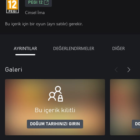
PEGI 12
Cinsel İma
Bu içerik için bir oyun (ayrı satılır) gerekir.
AYRINTILAR
DEĞERLENDİRMELER
DİĞER
Galeri
Bu içerik kilitli
DOĞUM TARIHINIZI GIRIN
DO