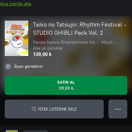
Ana içeriğe atla
Taiko no Tatsujin: Rhythm Festival -
STUDIO GHIBLI Pack Vol. 2
Bandai Namco Entertainment Inc.
•
Müzik
•
Aile ve çocuklar
139,00 ₺
Oyun gerektirir
SATIN AL
139,00 ₺
İSTEK LISTESINE EKLE
● ● ●