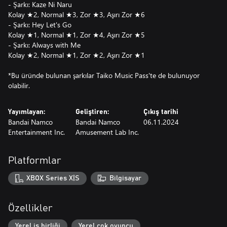
- Şarkı: Kaze Ni Naru
Kolay ★2, Normal ★3, Zor ★3, Aşırı Zor ★6
- Şarkı: Hey Let's Go
Kolay ★1, Normal ★1, Zor ★4, Aşırı Zor ★5
- Şarkı: Always with Me
Kolay ★2, Normal ★1, Zor ★2, Aşırı Zor ★1
*Bu üründe bulunan şarkılar Taiko Music Pass'te de bulunuyor
olabilir.
Yayımlayan:
Geliştiren:
Çıkış tarihi
Bandai Namco
Bandai Namco
06.11.2024
Entertainment Inc.
Amusement Lab Inc.
Platformlar
XBOX Series X|S
Bilgisayar
Özellikler
Yerel iş birliği
Yerel çok oyuncu